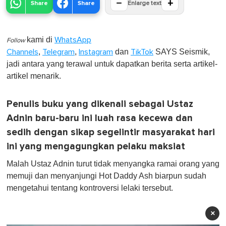
−
+
Share
Share
Enlarge text
kami di
WhatsApp
Follow
,
,
dan
SAYS Seismik,
Channels
Telegram
Instagram
TikTok
jadi antara yang terawal untuk dapatkan berita serta artikel-
artikel menarik.
Penulis buku yang dikenali sebagai Ustaz
Adnin baru-baru ini luah rasa kecewa dan
sedih dengan sikap segelintir masyarakat hari
ini yang mengagungkan pelaku maksiat
Malah Ustaz Adnin turut tidak menyangka ramai orang yang
memuji dan menyanjungi Hot Daddy Ash biarpun sudah
mengetahui tentang kontroversi lelaki tersebut.
×