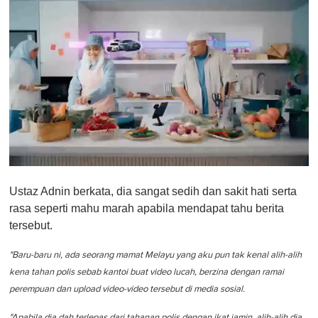
0
o
Ustaz Adnin berkata, dia sangat sedih dan sakit hati serta
f
1
rasa seperti mahu marah apabila mendapat tahu berita
m
tersebut.
i
n
u
"Baru-baru ni, ada seorang mamat Melayu yang aku pun tak kenal alih-alih
t
e
kena tahan polis sebab kantoi buat video lucah, berzina dengan ramai
,
perempuan dan upload video-video tersebut di media sosial.
0
"Apabila dia dah terlepas dari tahanan polis dengan ikat jamin, alih-alih dia