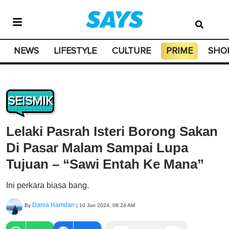
NEWS
LIFESTYLE
CULTURE
PRIME
SHO
SEISMIK
Lelaki Pasrah Isteri Borong Sakan
Di Pasar Malam Sampai Lupa
Tujuan – “Sawi Entah Ke Mana”
Ini perkara biasa bang.
Dania Hamdan
By
|
10 Jun 2024, 08:24 AM