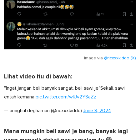
Image via
@ricxxxkiddo (X)
Lihat video itu di bawah:
"Ingat jangan beli banyak sangat, beli sawi je"Sekali, sawi
entah kemana
pic.twitter.com/wIUv2YSaZz
— amighul deghaman (@ricxxxkiddo)
June 8, 2024
Mana mungkin beli sawi je bang, banyak lagi