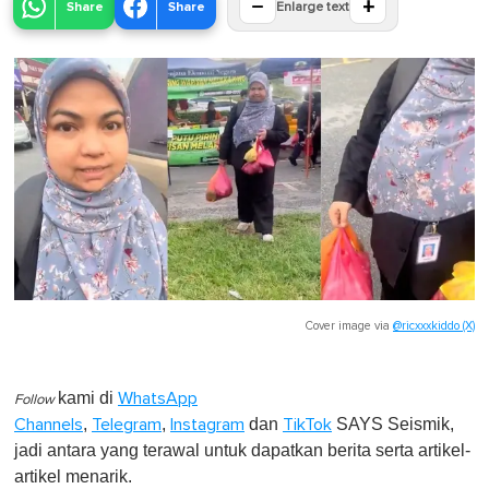
−
+
Share
Share
Enlarge text
Cover image via
@ricxxxkiddo (X)
kami di
WhatsApp
Follow
,
,
dan
SAYS Seismik,
Channels
Telegram
Instagram
TikTok
jadi antara yang terawal untuk dapatkan berita serta artikel-
artikel menarik.