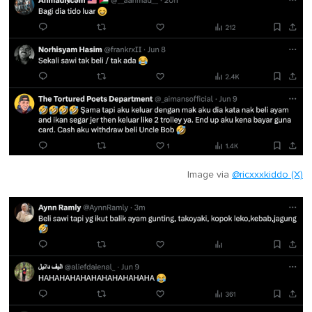
Image via
@ricxxxkiddo (X)