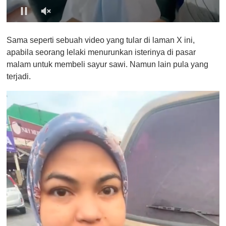
0
o
Sama seperti sebuah video yang tular di laman X ini,
f
1
apabila seorang lelaki menurunkan isterinya di pasar
m
malam untuk membeli sayur sawi. Namun lain pula yang
i
n
terjadi.
u
t
e
,
0