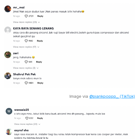
Image via
@piankpoppp_ (TikTok)