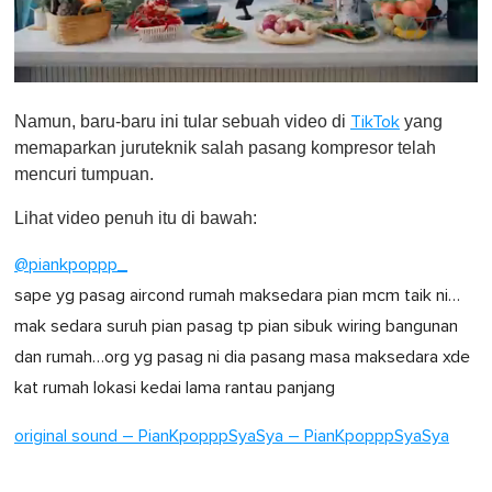
0
o
Namun, baru-baru ini tular sebuah video di
yang
TikTok
f
1
memaparkan juruteknik salah pasang kompresor telah
m
mencuri tumpuan.
i
n
u
Lihat video penuh itu di bawah:
t
e
@piankpoppp_
,
0
sape yg pasag aircond rumah maksedara pian mcm taik ni…
mak sedara suruh pian pasag tp pian sibuk wiring bangunan
dan rumah…org yg pasag ni dia pasang masa maksedara xde
kat rumah lokasi kedai lama rantau panjang
original sound – PianKpopppSyaSya – PianKpopppSyaSya