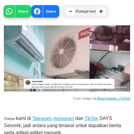
−
+
Share
Share
Enlarge text
Cover image via
@piankpoppp_ (TikTok)
kami di
,
dan
SAYS
Telegram
Instagram
TikTok
Follow
Seismik, jadi antara yang terawal untuk dapatkan berita
serta artikel-artikel menarik.