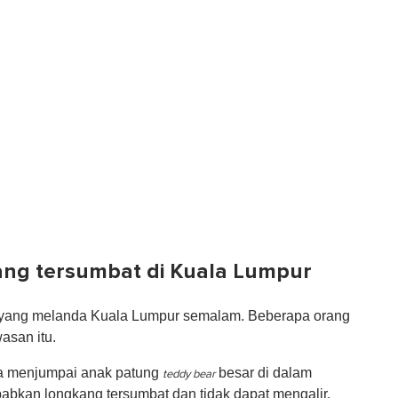
ng tersumbat di Kuala Lumpur
jir yang melanda Kuala Lumpur semalam. Beberapa orang
asan itu.
ka menjumpai anak patung
besar di dalam
teddy bear
babkan longkang tersumbat dan tidak dapat mengalir.