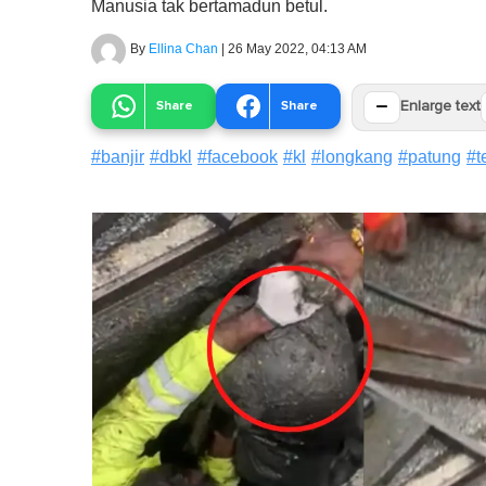
Manusia tak bertamadun betul.
By
Ellina Chan
|
26 May 2022, 04:13 AM
−
Share
Share
Enlarge text
#
banjir
#
dbkl
#
facebook
#
kl
#
longkang
#
patung
#
t