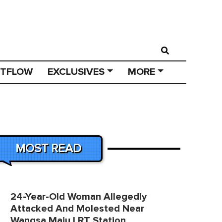
STFLOW
EXCLUSIVES
MORE
MOST READ
24-Year-Old Woman Allegedly
Attacked And Molested Near
Wangsa Maju LRT Station