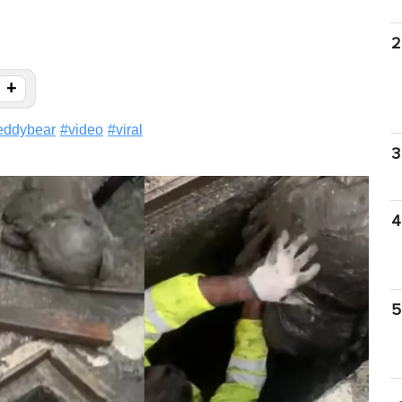
2
+
eddybear
#
video
#
viral
3
4
5