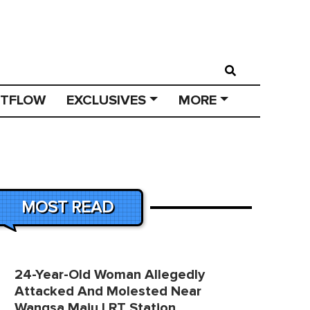
STFLOW
EXCLUSIVES
MORE
MOST READ
24-Year-Old Woman Allegedly
Attacked And Molested Near
Wangsa Maju LRT Station