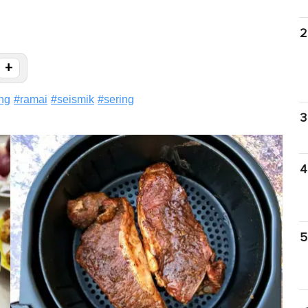
2
+
ng
#
ramai
#
seismik
#
sering
3
4
5