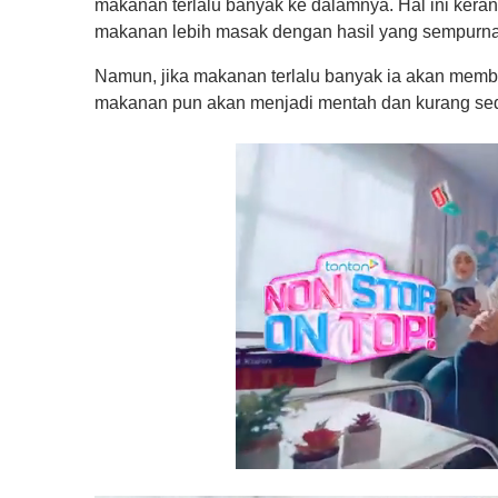
makanan terlalu banyak ke dalamnya. Hal ini ker
makanan lebih masak dengan hasil yang sempurna
Namun, jika makanan terlalu banyak ia akan membu
makanan pun akan menjadi mentah dan kurang sedap
0
o