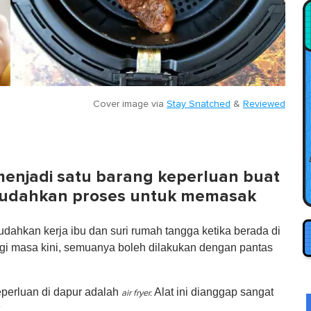
Cover image via
Stay Snatched
&
Reviewed
enjadi satu barang keperluan buat
mudahkan proses untuk memasak
hkan kerja ibu dan suri rumah tangga ketika berada di
gi masa kini, semuanya boleh dilakukan dengan pantas
eperluan di dapur adalah
Alat ini dianggap sangat
air fryer.
.