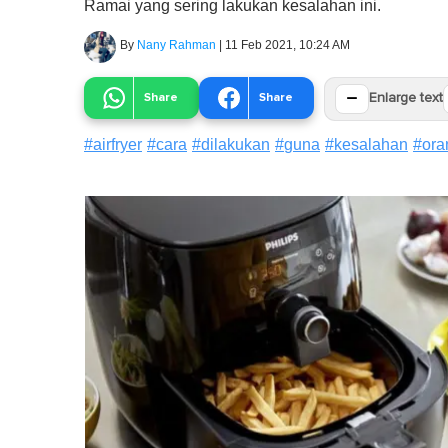
Ramai yang sering lakukan kesalahan ini.
By
Nany Rahman
|
11 Feb 2021, 10:24 AM
−
Share
Share
Enlarge text
#
airfryer
#
cara
#
dilakukan
#
guna
#
kesalahan
#
ora