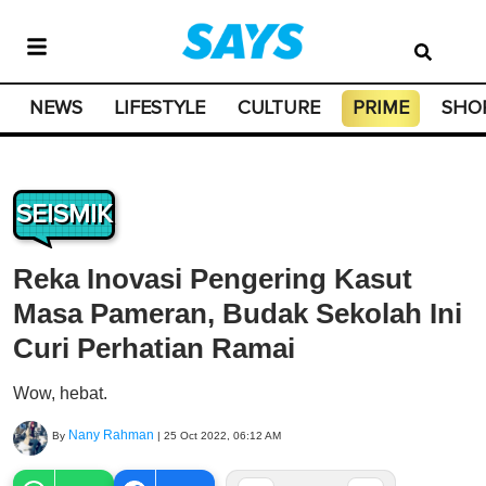
NEWS
LIFESTYLE
CULTURE
PRIME
SHO
SEISMIK
Reka Inovasi Pengering Kasut
Masa Pameran, Budak Sekolah Ini
Curi Perhatian Ramai
Wow, hebat.
Nany Rahman
By
|
25 Oct 2022, 06:12 AM