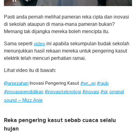
0
o
Pasti anda pernah melihat pameran reka cipta dan inovasi
f
1
di sekolah ataupun di mana-mana pameran bukan?
m
Memang tak dijangka mereka boleh mencipta itu.
i
n
u
Sama seperti
ini apabila sekumpulan budak sekolah
video
t
menunjukkan hasil rekaan mereka untuk pengering kasut
e
,
elektrik telah mencuri perhatian ramai.
0
Lihat video itu di bawah:
@aniezahari
Inovasi Pengering Kasut
#wr_wi
#raub
#inovasipendidikan
#inovasiteknologi
#inovasi
#sk
original
sound – Mizz Anie
Reka pengering kasut sebab cuaca selalu
hujan