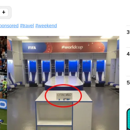
+
ponsored
#
travel
#
weekend
3
4
5