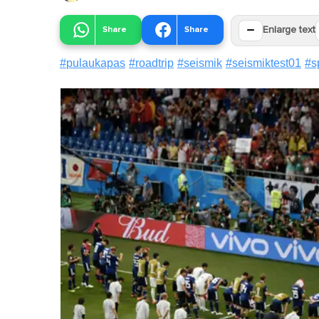
−
Share
Share
Enlarge text
#
pulaukapas
#
roadtrip
#
seismik
#
seismiktest01
#
s