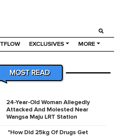
STFLOW
EXCLUSIVES
MORE
MOST READ
24-Year-Old Woman Allegedly
Attacked And Molested Near
Wangsa Maju LRT Station
"How Did 25kg Of Drugs Get