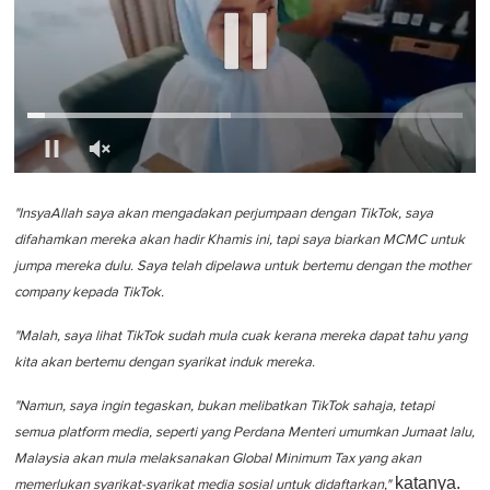
0
o
f
"InsyaAllah saya akan mengadakan perjumpaan dengan TikTok, saya
1
difahamkan mereka akan hadir Khamis ini, tapi saya biarkan MCMC untuk
m
i
jumpa mereka dulu. Saya telah dipelawa untuk bertemu dengan the mother
n
company kepada TikTok.
u
t
e
"Malah, saya lihat TikTok sudah mula cuak kerana mereka dapat tahu yang
,
kita akan bertemu dengan syarikat induk mereka.
0
"Namun, saya ingin tegaskan, bukan melibatkan TikTok sahaja, tetapi
semua platform media, seperti yang Perdana Menteri umumkan Jumaat lalu,
Malaysia akan mula melaksanakan Global Minimum Tax yang akan
katanya.
memerlukan syarikat-syarikat media sosial untuk didaftarkan,"