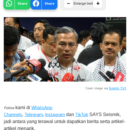
−
+
Share
Share
Enlarge text
Cover image via
Buletin TV3
kami di
WhatsApp
Follow
,
,
dan
SAYS Seismik,
Channels
Telegram
Instagram
TikTok
jadi antara yang terawal untuk dapatkan berita serta artikel-
artikel menarik.