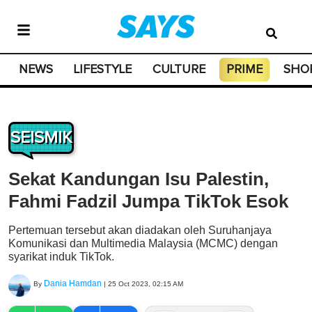
NEWS
LIFESTYLE
CULTURE
PRIME
SHO
SEISMIK
Sekat Kandungan Isu Palestin,
Fahmi Fadzil Jumpa TikTok Esok
Pertemuan tersebut akan diadakan oleh Suruhanjaya
Komunikasi dan Multimedia Malaysia (MCMC) dengan
syarikat induk TikTok.
Dania Hamdan
By
|
25 Oct 2023, 02:15 AM