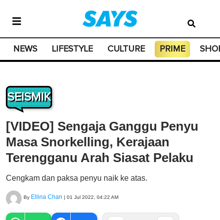
NEWS
LIFESTYLE
CULTURE
PRIME
SHO
SEISMIK
[VIDEO] Sengaja Ganggu Penyu
Masa Snorkelling, Kerajaan
Terengganu Arah Siasat Pelaku
Cengkam dan paksa penyu naik ke atas.
Ellina Chan
By
|
01 Jul 2022, 04:22 AM