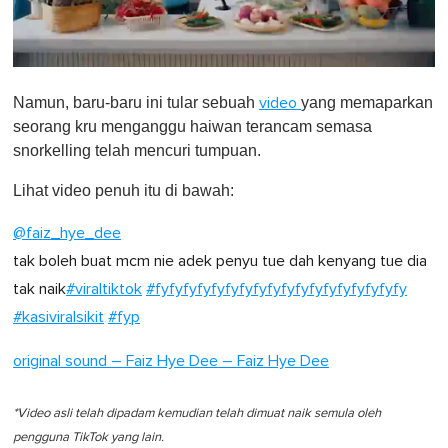
0
o
Namun, baru-baru ini tular sebuah
yang memaparkan
video
f
1
seorang kru menganggu haiwan terancam semasa
m
snorkelling telah mencuri tumpuan.
i
n
u
Lihat video penuh itu di bawah:
t
e
@faiz_hye_dee
,
0
tak boleh buat mcm nie adek penyu tue dah kenyang tue dia
tak naik
#viraltiktok
#fyfyfyfyfyfyfyfyfyfyfyfyfyfyfyfyfyfy
#kasiviralsikit
#fyp
original sound – Faiz Hye Dee – Faiz Hye Dee
*Video asli telah dipadam kemudian telah dimuat naik semula oleh
pengguna TikTok yang lain.