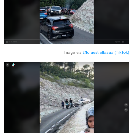
Image via
@lolaestrellaaaa (TikTok)