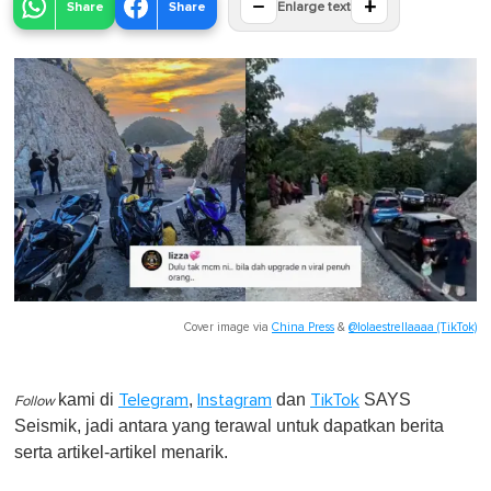
−
+
Share
Share
Enlarge text
Cover image via
China Press
&
@lolaestrellaaaa (TikTok)
kami di
,
dan
SAYS
Telegram
Instagram
TikTok
Follow
Seismik, jadi antara yang terawal untuk dapatkan berita
serta artikel-artikel menarik.