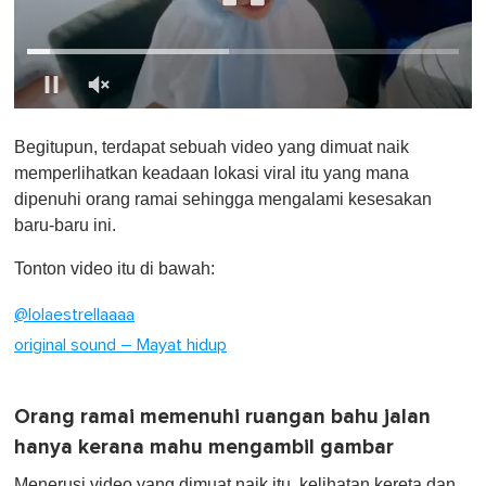
0
o
Begitupun, terdapat sebuah video yang dimuat naik
f
1
memperlihatkan keadaan lokasi viral itu yang mana
m
dipenuhi orang ramai sehingga mengalami kesesakan
i
n
baru-baru ini.
u
t
Tonton video itu di bawah:
e
,
0
@lolaestrellaaaa
original sound – Mayat hidup
Orang ramai memenuhi ruangan bahu jalan
hanya kerana mahu mengambil gambar
Menerusi video yang dimuat naik itu, kelihatan kereta dan