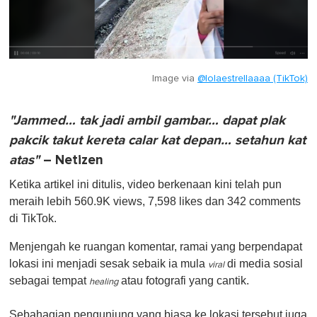
Image via
@lolaestrellaaaa (TikTok)
"Jammed… tak jadi ambil gambar… dapat plak
pakcik takut kereta calar kat depan… setahun kat
atas"
– Netizen
Ketika artikel ini ditulis, video berkenaan kini telah pun
meraih lebih 560.9K views, 7,598 likes dan 342 comments
di TikTok.
Menjengah ke ruangan komentar, ramai yang berpendapat
lokasi ini menjadi sesak sebaik ia mula
di media sosial
viral
sebagai tempat
atau fotografi yang cantik.
healing
Sebahagian pengunjung yang biasa ke lokasi tersebut juga