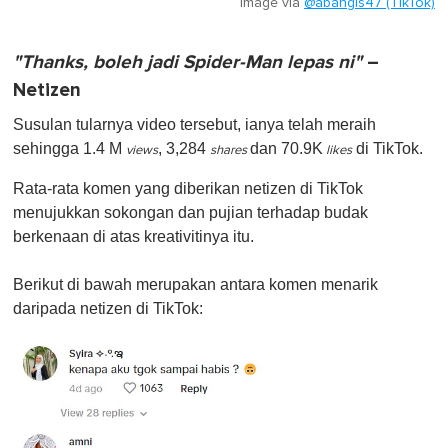
Image via
@abangis47 (TikTok)
"Thanks, boleh jadi Spider-Man lepas ni"
–
Netizen
Susulan tularnya video tersebut, ianya telah meraih
sehingga 1.4 M
, 3,284
dan 70.9K
di TikTok.
views
shares
likes
Rata-rata komen yang diberikan netizen di TikTok
menujukkan sokongan dan pujian terhadap budak
berkenaan di atas kreativitinya itu.
Berikut di bawah merupakan antara komen menarik
daripada netizen di TikTok: