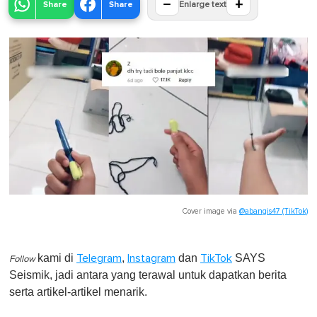
−
+
Share
Share
Enlarge text
Cover image via
@abangis47 (TikTok)
kami di
,
dan
SAYS
Telegram
Instagram
TikTok
Follow
Seismik, jadi antara yang terawal untuk dapatkan berita
serta artikel-artikel menarik.