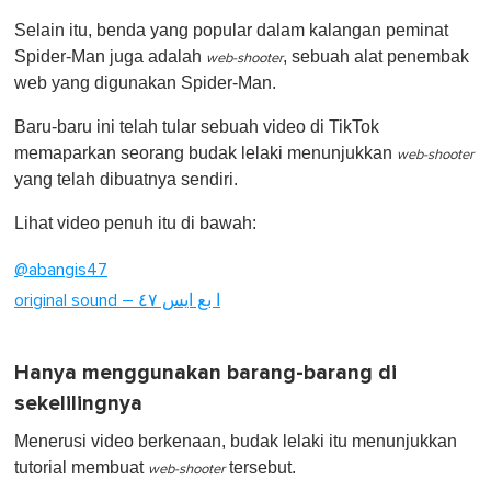
o
Selain itu, benda yang popular dalam kalangan peminat
f
1
Spider-Man juga adalah
, sebuah alat penembak
web-shooter
m
web yang digunakan Spider-Man.
i
n
u
Baru-baru ini telah tular sebuah video di TikTok
t
memaparkan seorang budak lelaki menunjukkan
e
web-shooter
,
yang telah dibuatnya sendiri.
0
Lihat video penuh itu di bawah:
@abangis47
original sound – ا بع ايس ٤٧
Hanya menggunakan barang-barang di
sekelilingnya
Menerusi video berkenaan, budak lelaki itu menunjukkan
tutorial
membuat
tersebut.
web-shooter