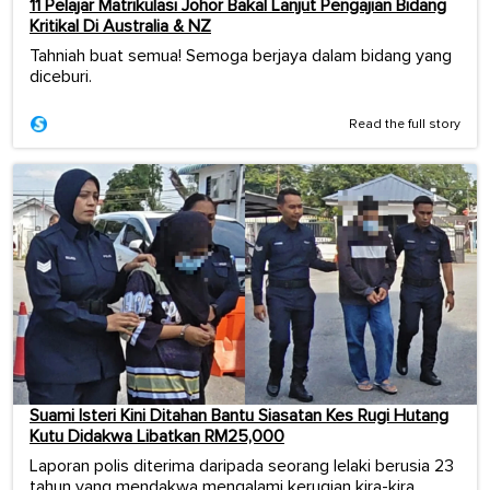
11 Pelajar Matrikulasi Johor Bakal Lanjut Pengajian Bidang
Kritikal Di Australia & NZ
Tahniah buat semua! Semoga berjaya dalam bidang yang
diceburi.
Read the full story
Suami Isteri Kini Ditahan Bantu Siasatan Kes Rugi Hutang
Kutu Didakwa Libatkan RM25,000
Laporan polis diterima daripada seorang lelaki berusia 23
tahun yang mendakwa mengalami kerugian kira-kira