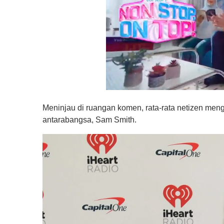
0
s
Meninjau di ruangan komen, rata-rata netizen meng
e
c
antarabangsa, Sam Smith.
o
n
d
s
o
f
1
m
i
n
u
t
e