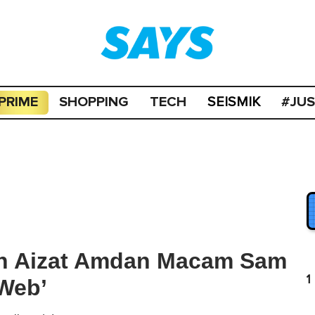
PRIME
SHOPPING
TECH
#JU
SEISMIK
n Aizat Amdan Macam Sam
1
 Web’