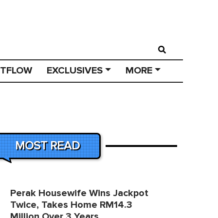
STFLOW
EXCLUSIVES
MORE
MOST READ
Perak Housewife Wins Jackpot
Twice, Takes Home RM14.3
Million Over 3 Years