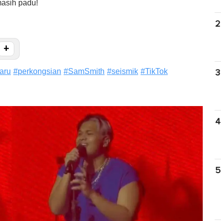
masih padu!
2
+
aru
#
perkongsian
#
SamSmith
#
seismik
#
TikTok
3
4
5