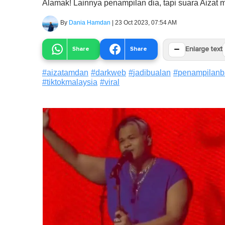
Alamak! Lainnya penampilan dia, tapi suara Aizat 
By
Dania Hamdan
|
23 Oct 2023, 07:54 AM
−
Share
Share
Enlarge text
#
aizatamdan
#
darkweb
#
jadibualan
#
penampilanb
#
tiktokmalaysia
#
viral