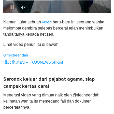
0
o
Namun, tular sebuah
baru-baru ini seorang wanita
video
f
1
melompat gembira selepas bercerai telah menimbulkan
m
tanda tanya kepada netizen.
i
n
u
Lihat video penuh itu di bawah:
t
e
@riecheendah
,
0
เสียงต้นฉบับ – TOJONEWS.official
Seronok keluar dari pejabat agama, siap
campak kertas cerai
Menerusi video yang dimuat naik oleh @riecheendah,
kelihatan wanita itu memegang fail dan dokumen
perceraiannya.