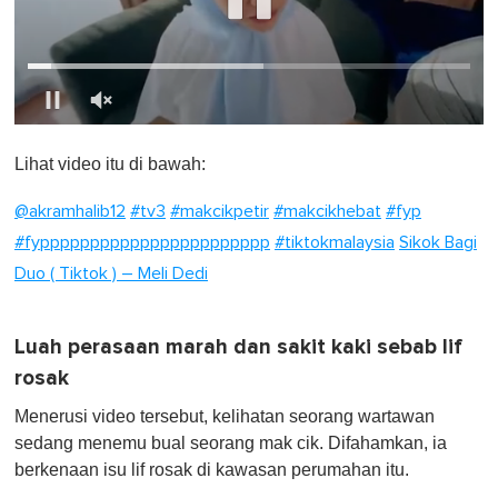
0
o
Lihat video itu di bawah:
f
1
m
@akramhalib12
#tv3
#makcikpetir
#makcikhebat
#fyp
i
n
#fyppppppppppppppppppppppp
#tiktokmalaysia
Sikok Bagi
u
Duo ( Tiktok ) – Meli Dedi
t
e
,
0
Luah perasaan marah dan sakit kaki sebab lif
rosak
Menerusi video tersebut, kelihatan seorang wartawan
sedang menemu bual seorang mak cik. Difahamkan, ia
berkenaan isu lif rosak di kawasan perumahan itu.