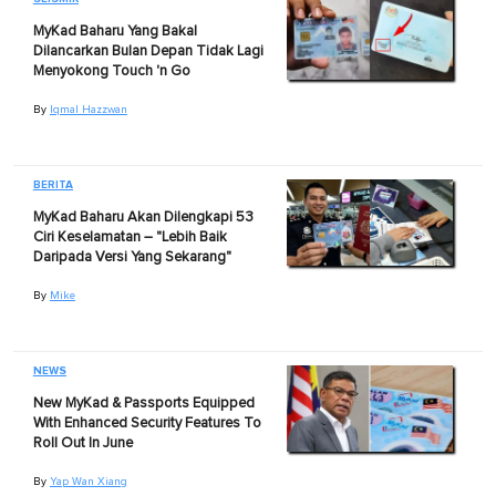
MyKad Baharu Yang Bakal
Dilancarkan Bulan Depan Tidak Lagi
Menyokong Touch 'n Go
By
Iqmal Hazzwan
BERITA
MyKad Baharu Akan Dilengkapi 53
Ciri Keselamatan – "Lebih Baik
Daripada Versi Yang Sekarang"
By
Mike
NEWS
New MyKad & Passports Equipped
With Enhanced Security Features To
Roll Out In June
By
Yap Wan Xiang