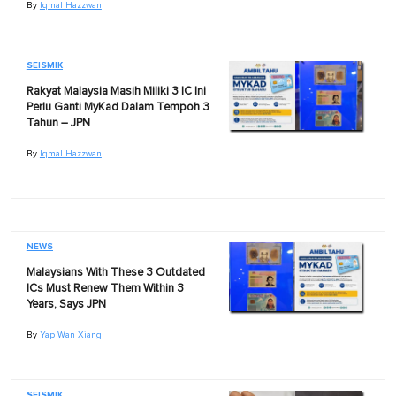
By
Iqmal Hazzwan
SEISMIK
Rakyat Malaysia Masih Miliki 3 IC Ini
Perlu Ganti MyKad Dalam Tempoh 3
Tahun – JPN
By
Iqmal Hazzwan
NEWS
Malaysians With These 3 Outdated
ICs Must Renew Them Within 3
Years, Says JPN
By
Yap Wan Xiang
SEISMIK