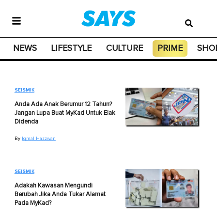
NEWS
LIFESTYLE
CULTURE
PRIME
SHO
SEISMIK
Anda Ada Anak Berumur 12 Tahun?
Jangan Lupa Buat MyKad Untuk Elak
Didenda
By
Iqmal Hazzwan
SEISMIK
Adakah Kawasan Mengundi
Berubah Jika Anda Tukar Alamat
Pada MyKad?