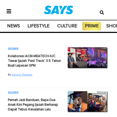
NEWS
LIFESTYLE
CULTURE
PRIME
SHO
SEISMIK
Kolaborasi ACM-MEATECH-IUC
Tawar Ijazah 'Fast Track' 3.5 Tahun
Buat Lepasan SPM
By
Seismik Padawan
SEISMIK
Pernah Jadi Banduan, Bapa Dua
Anak Kini Pegang Ijazah Berharap
Dapat Tebus Kesalahan Lalu