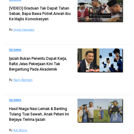
[VIDEO] Graduan Tak Dapat Tahan
Sebak, Bapa Bawa Potret Arwah Ibu
Ke Majlis Konvokesyen
By
Iqmal Hazzwan
SEISMIK
Ijazah Bukan Penentu Dapat Kerja,
Rafizi Jelas Pekerjaan Kini Tak
Bergantung Pada Akademik
By
Nany Rahman
SEISMIK
Hasil Niaga Nasi Lemak & Banting
Tulang Tuai Sawah, Anak Petani Ini
Berjaya Terima Ijazah
By
Siti Murni