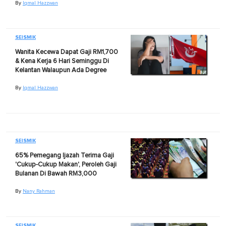
By
Iqmal Hazzwan
SEISMIK
Wanita Kecewa Dapat Gaji RM1,700
& Kena Kerja 6 Hari Seminggu Di
Kelantan Walaupun Ada Degree
By
Iqmal Hazzwan
SEISMIK
65% Pemegang Ijazah Terima Gaji
'Cukup-Cukup Makan', Peroleh Gaji
Bulanan Di Bawah RM3,000
By
Nany Rahman
SEISMIK