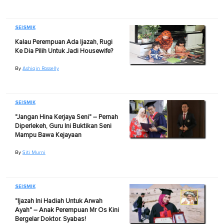
SEISMIK
Kalau Perempuan Ada Ijazah, Rugi
Ke Dia Pilih Untuk Jadi Housewife?
By
Ashiqin Rosselly
SEISMIK
"Jangan Hina Kerjaya Seni" – Pernah
Diperlekeh, Guru Ini Buktikan Seni
Mampu Bawa Kejayaan
By
Siti Murni
SEISMIK
"Ijazah Ini Hadiah Untuk Arwah
Ayah" – Anak Perempuan Mr Os Kini
Bergelar Doktor. Syabas!