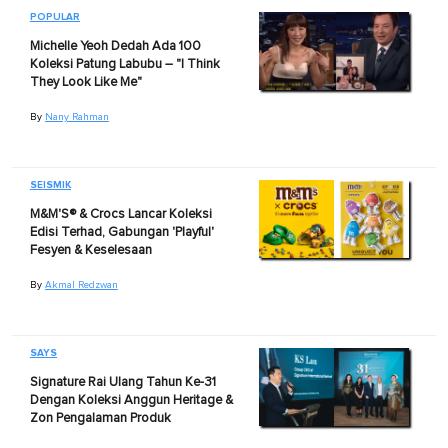
POPULAR
Michelle Yeoh Dedah Ada 100
Koleksi Patung Labubu – "I Think
They Look Like Me"
By
Nany Rahman
SEISMIK
M&M'S® & Crocs Lancar Koleksi
Edisi Terhad, Gabungan 'Playful'
Fesyen & Keselesaan
By
Akmal Redzwan
SAYS
Signature Rai Ulang Tahun Ke-31
Dengan Koleksi Anggun Heritage &
Zon Pengalaman Produk