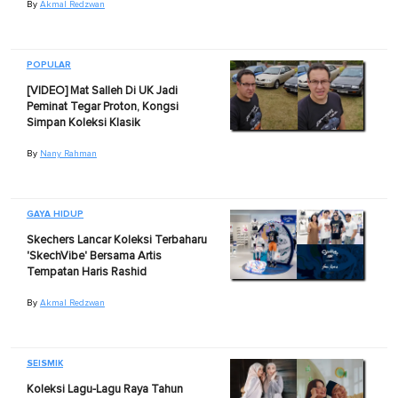
By
Akmal Redzwan
POPULAR
[VIDEO] Mat Salleh Di UK Jadi
Peminat Tegar Proton, Kongsi
Simpan Koleksi Klasik
By
Nany Rahman
GAYA HIDUP
Skechers Lancar Koleksi Terbaharu
'SkechVibe' Bersama Artis
Tempatan Haris Rashid
By
Akmal Redzwan
SEISMIK
Koleksi Lagu-Lagu Raya Tahun