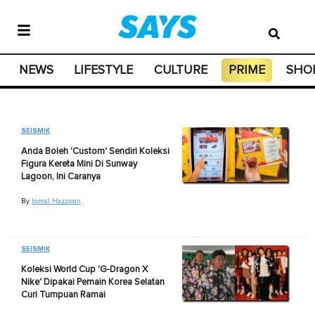
NEWS
LIFESTYLE
CULTURE
PRIME
SHO
SEISMIK
Anda Boleh 'Custom' Sendiri Koleksi
Figura Kereta Mini Di Sunway
Lagoon, Ini Caranya
By
Iqmal Hazzwan
SEISMIK
Koleksi World Cup 'G-Dragon X
Nike' Dipakai Pemain Korea Selatan
Curi Tumpuan Ramai