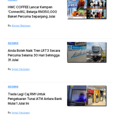
HWC COFFEE Lancar Kempen
'ConnectKL', Belanja RM350,000
Bakeri Percuma Sepanjang Julai
By
Akmal Redzwan
SEISMIK
Anda Boleh Naik Tren LRT3 Secara
Percuma Selama 30 Hari Sehingga
31 Julai
By
Iqmal Hazzwan
SEISMIK
Tiada Lagi Caj RM1 Untuk
Pengeluaran Tunai ATM Antara Bank
Mulai 1 Julai Ini
By
Iqmal Hazzwan