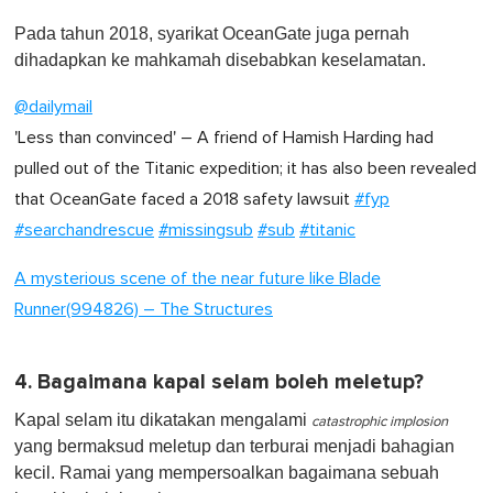
Pada tahun 2018, syarikat OceanGate juga pernah
dihadapkan ke mahkamah disebabkan keselamatan.
@dailymail
'Less than convinced' – A friend of Hamish Harding had
pulled out of the Titanic expedition; it has also been revealed
that OceanGate faced a 2018 safety lawsuit
#fyp
#searchandrescue
#missingsub
#sub
#titanic
A mysterious scene of the near future like Blade
Runner(994826) – The Structures
4. Bagaimana kapal selam boleh meletup?
Kapal selam itu dikatakan mengalami
catastrophic implosion
yang bermaksud meletup dan terburai menjadi bahagian
kecil. Ramai yang mempersoalkan bagaimana sebuah