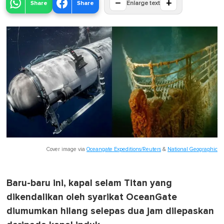
−
+
Share
Share
Enlarge text
Cover image via
Oceangate Expeditions/Reuters
&
National Geographic
Baru-baru ini, kapal selam Titan yang
dikendalikan oleh syarikat OceanGate
diumumkan hilang selepas dua jam dilepaskan