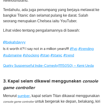
Newfoundland.
Terdahulu, ada juga penumpang yang berjaya melawat ke
bangkai Titanic dan selamat pulang ke darat. Salah
seorang merupakan Chelsea iaitu YouTuber.
Lihat video tentang pengalamannya di bawah:
@bekahdayyy
Is it worth it?! I say not in a million years!!!!
#fyp
#trending
#submarine
#shocking
#titan
#titanic
#trend
Quirky Suspenseful Indie-Comedy(1115050) – Kenji Ueda
3. Kapal selam dikawal menggunakan
console
game controller
Menurut
, kapal selam Titan dikawal menggunakan
sumber
untuk bergerak ke depan, belakang, kiri
console game controller