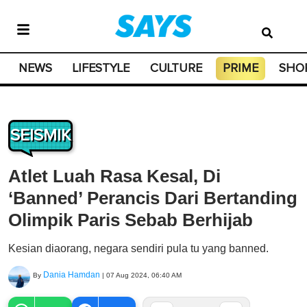
NEWS
LIFESTYLE
CULTURE
PRIME
SHO
SEISMIK
Atlet Luah Rasa Kesal, Di
‘Banned’ Perancis Dari Bertanding
Olimpik Paris Sebab Berhijab
Kesian diaorang, negara sendiri pula tu yang banned.
Dania Hamdan
By
|
07 Aug 2024, 06:40 AM