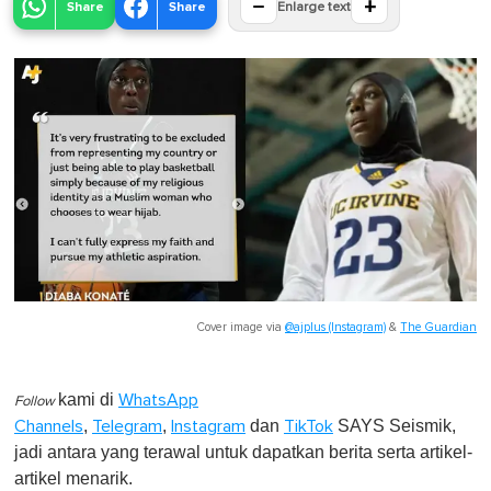
−
+
Share
Share
Enlarge text
Cover image via
@ajplus (Instagram)
&
The Guardian
kami di
WhatsApp
Follow
,
,
dan
SAYS Seismik,
Channels
Telegram
Instagram
TikTok
jadi antara yang terawal untuk dapatkan berita serta artikel-
artikel menarik.