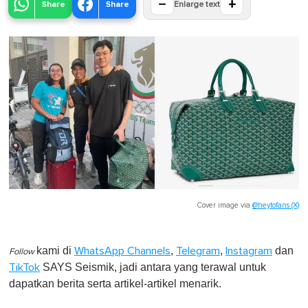
−
+
Share
Share
Enlarge text
Cover image via
@heytofans (X)
kami di
,
,
dan
WhatsApp Channels
Telegram
Instagram
Follow
SAYS Seismik, jadi antara yang terawal untuk
TikTok
dapatkan berita serta artikel-artikel menarik.