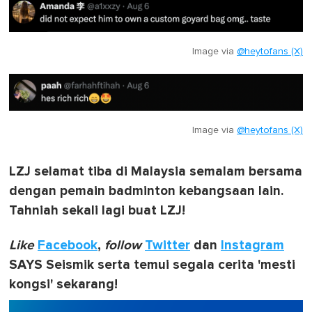
Image via
@heytofans (X)
Image via
@heytofans (X)
LZJ selamat tiba di Malaysia semalam bersama
dengan pemain badminton kebangsaan lain.
Tahniah sekali lagi buat LZJ!
Like
Facebook
,
follow
Twitter
dan
Instagram
SAYS Seismik serta temui segala cerita 'mesti
kongsi' sekarang!