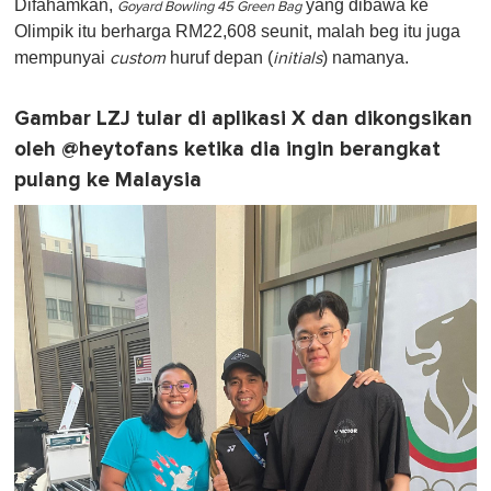
Difahamkan,
yang dibawa ke
f
Goyard Bowling 45 Green Bag
1
Olimpik itu berharga RM22,608 seunit, malah beg itu juga
m
mempunyai
huruf depan (
) namanya.
custom
initials
i
n
u
t
Gambar LZJ tular di aplikasi X dan dikongsikan
e
oleh @heytofans ketika dia ingin berangkat
,
0
pulang ke Malaysia