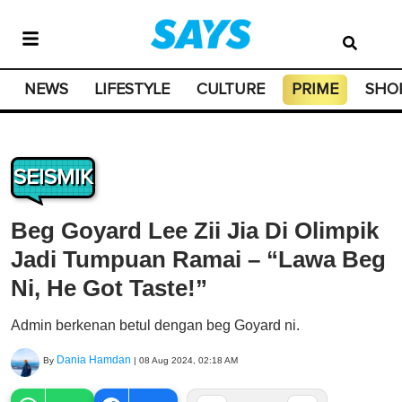
NEWS
LIFESTYLE
CULTURE
PRIME
SHO
SEISMIK
Beg Goyard Lee Zii Jia Di Olimpik
Jadi Tumpuan Ramai – “Lawa Beg
Ni, He Got Taste!”
Admin berkenan betul dengan beg Goyard ni.
Dania Hamdan
By
|
08 Aug 2024, 02:18 AM