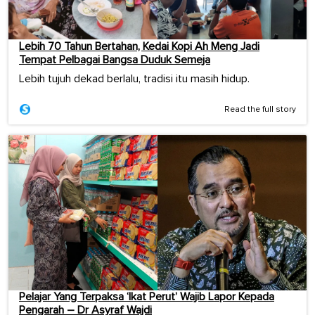
Lebih 70 Tahun Bertahan, Kedai Kopi Ah Meng Jadi
Tempat Pelbagai Bangsa Duduk Semeja
Lebih tujuh dekad berlalu, tradisi itu masih hidup.
Read the full story
Pelajar Yang Terpaksa ‘Ikat Perut’ Wajib Lapor Kepada
Pengarah – Dr Asyraf Wajdi