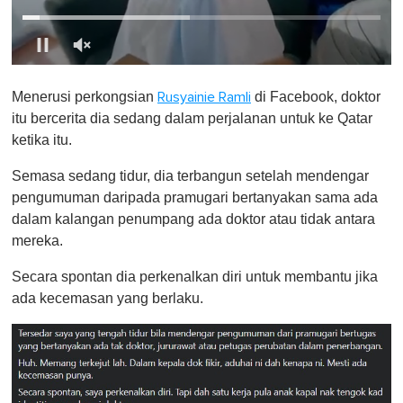
0
o
Menerusi perkongsian
di Facebook, doktor
Rusyainie Ramli
f
1
itu bercerita dia sedang dalam perjalanan untuk ke Qatar
m
ketika itu.
i
n
u
Semasa sedang tidur, dia terbangun setelah mendengar
t
pengumuman daripada pramugari bertanyakan sama ada
e
,
dalam kalangan penumpang ada doktor atau tidak antara
0
mereka.
Secara spontan dia perkenalkan diri untuk membantu jika
ada kecemasan yang berlaku.