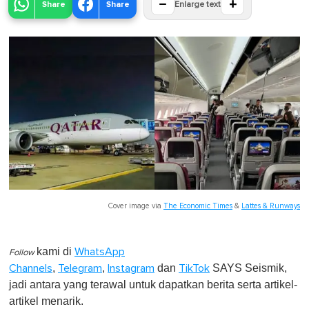
−
+
Share
Share
Enlarge text
Cover image via
The Economic Times
&
Lattes & Runways
kami di
WhatsApp
Follow
,
,
dan
SAYS Seismik,
Channels
Telegram
Instagram
TikTok
jadi antara yang terawal untuk dapatkan berita serta artikel-
artikel menarik.