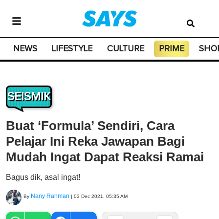
NEWS
LIFESTYLE
CULTURE
PRIME
SHO
SEISMIK
Buat ‘Formula’ Sendiri, Cara
Pelajar Ini Reka Jawapan Bagi
Mudah Ingat Dapat Reaksi Ramai
Bagus dik, asal ingat!
Nany Rahman
By
|
03 Dec 2021, 05:35 AM