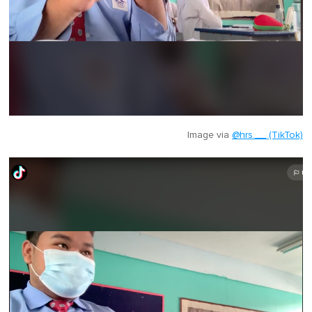
Image via
@hrs.__ (TikTok)