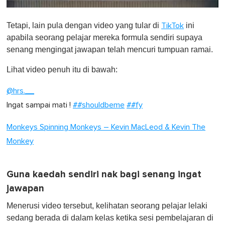
0
o
Tetapi, lain pula dengan video yang tular di
ini
TikTok
f
1
apabila seorang pelajar mereka formula sendiri supaya
m
senang mengingat jawapan telah mencuri tumpuan ramai.
i
n
u
Lihat video penuh itu di bawah:
t
e
@hrs.__
,
0
Ingat sampai mati !
##shouldbeme
##fy
Monkeys Spinning Monkeys – Kevin MacLeod & Kevin The
Monkey
Guna kaedah sendiri nak bagi senang ingat
jawapan
Menerusi video tersebut, kelihatan seorang pelajar lelaki
sedang berada di dalam kelas ketika sesi pembelajaran di