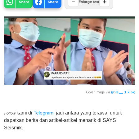
−
+
Share
Share
Enlarge text
Cover image via
@hrs.__ (TikTok)
kami di
, jadi antara yang terawal untuk
Telegram
Follow
dapatkan berita dan artikel-artikel menarik di SAYS
Seismik.