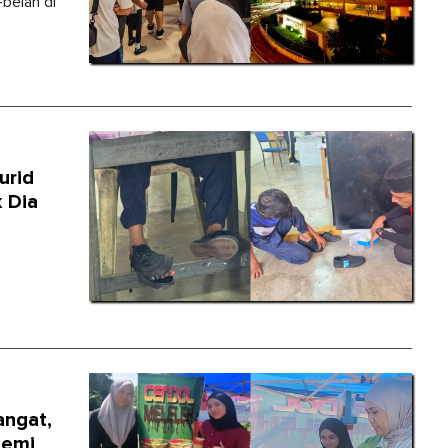
belah di
urid
 Dia
angat,
Demi