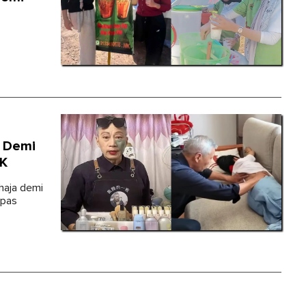
' Demi
8K
haja demi
epas