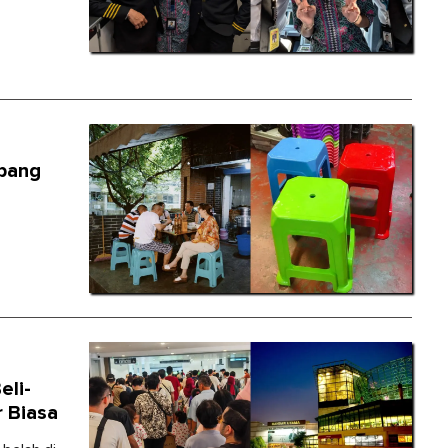
ubang
eli-
r Biasa