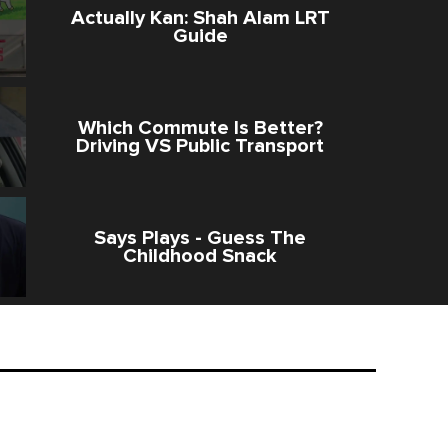
Actually Kan: Shah Alam LRT
Guide
Which Commute Is Better?
Driving VS Public Transport
Says Plays - Guess The
Childhood Snack
Gen Z VS Millennials: Guess the
2000s Rock Songs in Malay