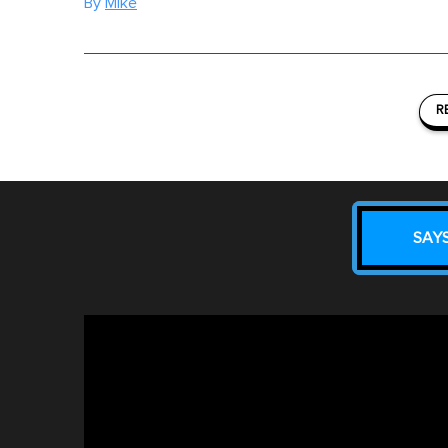
By
Mike
R
SAY