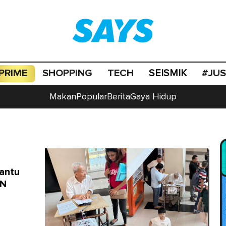
PRIME
SHOPPING
TECH
#JU
SEISMIK
Makan
Popular
Berita
Gaya Hidup
antu
DN