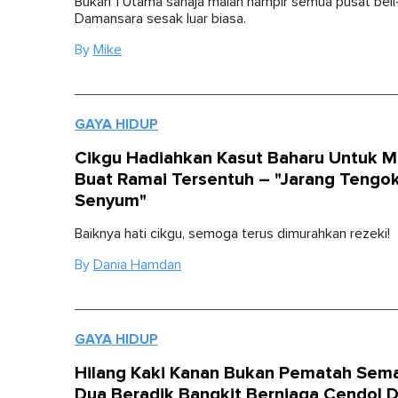
Bukan 1 Utama sahaja malah hampir semua pusat beli-
Damansara sesak luar biasa.
By
Mike
GAYA HIDUP
Cikgu Hadiahkan Kasut Baharu Untuk M
Buat Ramai Tersentuh – "Jarang Tengok
Senyum"
Baiknya hati cikgu, semoga terus dimurahkan rezeki!
By
Dania Hamdan
GAYA HIDUP
Hilang Kaki Kanan Bukan Pematah Sem
Dua Beradik Bangkit Berniaga Cendol 