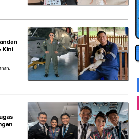
mandan
 Kini
anan.
tugas
ngan