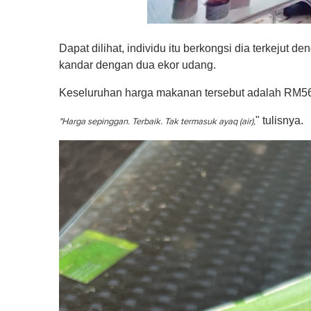
0
s
Dapat dilihat, individu itu berkongsi dia terkeju
e
c
kandar dengan dua ekor udang.
o
n
Keseluruhan harga makanan tersebut adalah RM56.
d
s
o
" tulisnya.
"Harga sepinggan. Terbaik. Tak termasuk ayaq (air),
f
1
m
i
n
u
t
e
,
0
V
o
l
u
m
e
0