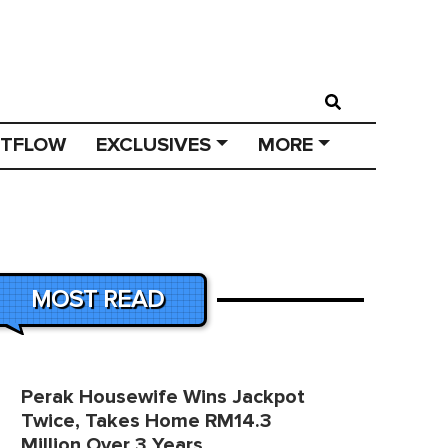
STFLOW
EXCLUSIVES
MORE
MOST READ
Perak Housewife Wins Jackpot
Twice, Takes Home RM14.3
Million Over 3 Years