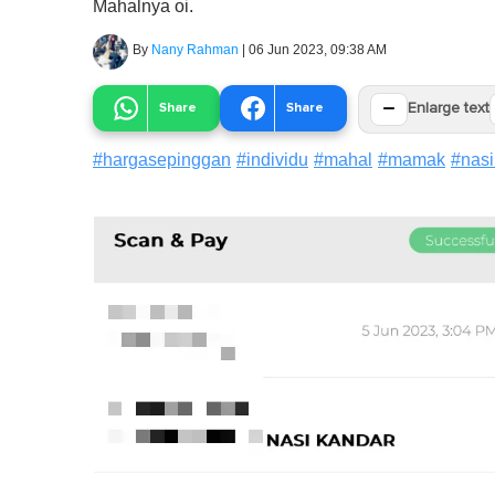
Mahalnya oi.
By
Nany Rahman
|
06 Jun 2023, 09:38 AM
−
Share
Share
Enlarge text
#
hargasepinggan
#
individu
#
mahal
#
mamak
#
nas