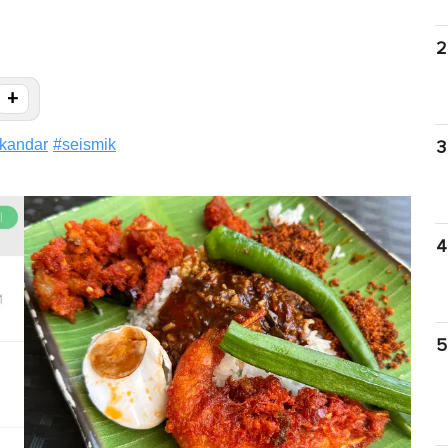
2
+
ikandar
#
seismik
3
4
5