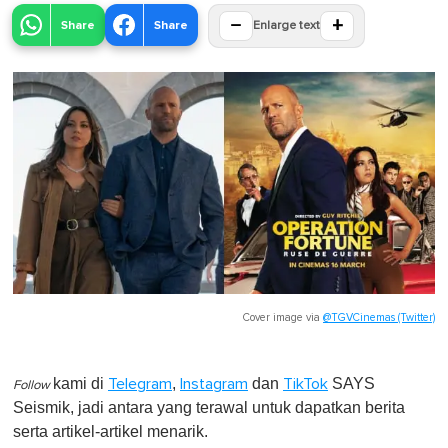
−
+
Share
Share
Enlarge text
Cover image via
@TGVCinemas (Twitter)
kami di
,
dan
SAYS
Telegram
Instagram
TikTok
Follow
Seismik, jadi antara yang terawal untuk dapatkan berita
serta artikel-artikel menarik.