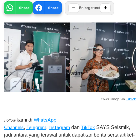
−
+
Share
Share
Enlarge text
Cover image via
TikTok
kami di
WhatsApp
Follow
,
,
dan
SAYS Seismik,
Channels
Telegram
Instagram
TikTok
jadi antara yang terawal untuk dapatkan berita serta artikel-