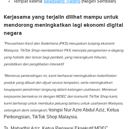
Tempat kelima:
Beadsland Trading
(Negeri Sembilan)
Kerjasama yang terjalin dilihat mampu untuk
mendorong meningkatkan lagi ekonomi digital
negara
"Perusahaan Kecil dan Sederhana (PKS) merupakan tunjang ekonomi
Malaysia. TikTok Shop membolehkan PKS mencipta pengalaman e-dagang
yang holistik dan lancar bagi pembeli, yang merangkumi hiburan,
pendidikan dan penglibatan interaktif.
"Menerusi pertandingan ini, kami berhasrat meningkatkan keterlihatan
produk yang dibuat dan dijual secara tempatan, serta meningkatkan
keupayaan penstriman langsung dalam kalangan usahawan. Menerusi
kerjasama bermakna ini dengan MDEC dan komuniti TikTok Shop kami,
kami berharap untuk membuka peluang baharu untuk usahawan Malaysia,
kongsi Nur Azre Abdul Aziz, Ketua
selangkah demi selangkah,"
Perkongsian, TikTok Shop Malaysia.
Ts. Mahadhir Aziz, Ketua Pegawai Eksekutif MDEC