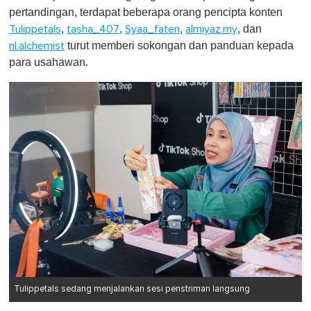
pertandingan, terdapat beberapa orang pencipta konten
,
,
,
, dan
Tulippetals
tasha_407
Syaa_faten
almiyaz.my
turut memberi sokongan dan panduan kepada
nl.alchemist
para usahawan.
Tulippetals sedang menjalankan sesi penstriman langsung