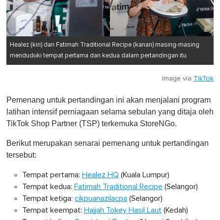
Healez (kiri) dan Fatimah Traditional Recipe (kanan) masing-masing
menduduki tempat pertama dan kedua dalam pertandingan itu
Image via
TikTok
Pemenang untuk pertandingan ini akan menjalani program
latihan intensif perniagaan selama sebulan yang ditaja oleh
TikTok Shop Partner (TSP) terkemuka StoreNGo.
Berikut merupakan senarai pemenang untuk pertandingan
tersebut:
Tempat pertama:
Healez HQ
(Kuala Lumpur)
Tempat kedua:
Fatimah Traditional Recipe
(Selangor)
Tempat ketiga:
cikpuanazilacpa
(Selangor)
Tempat keempat:
Hajjah Tokey Hasil Laut
(Kedah)