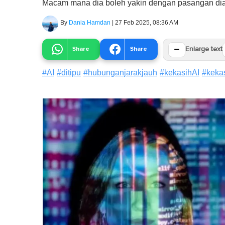
Macam mana dia boleh yakin dengan pasangan dia
By
Dania Hamdan
|
27 Feb 2025, 08:36 AM
−
Share
Share
Enlarge text
#
AI
#
ditipu
#
hubunganjarakjauh
#
kekasihAI
#
keka