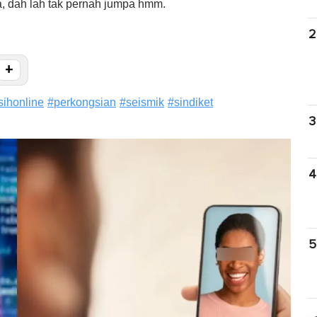
, dah lah tak pernah jumpa hmm.
2
+
sihonline
#
perkongsian
#
seismik
#
sindiket
3
4
5