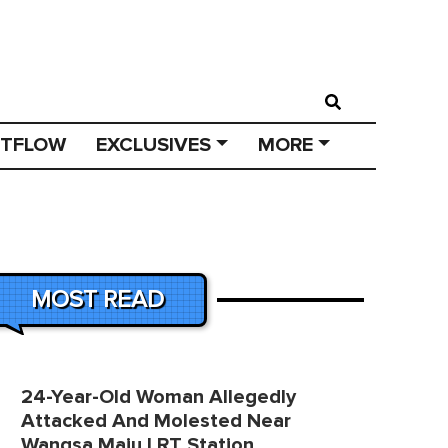
STFLOW
EXCLUSIVES
MORE
MOST READ
24-Year-Old Woman Allegedly
Attacked And Molested Near
Wangsa Maju LRT Station