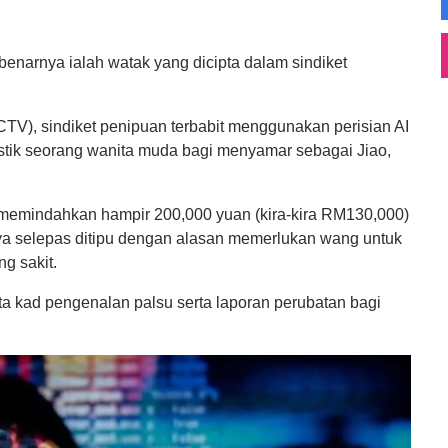
ebenarnya ialah watak yang dicipta dalam sindiket
CTV), sindiket penipuan terbabit menggunakan perisian AI
listik seorang wanita muda bagi menyamar sebagai Jiao,
h memindahkan hampir 200,000 yuan (kira-kira RM130,000)
ya selepas ditipu dengan alasan memerlukan wang untuk
g sakit.
pta kad pengenalan palsu serta laporan perubatan bagi