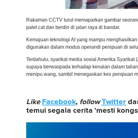
0
o
Rakaman CCTV turut memaparkan gambar seorang 
f
1
palet cat dan berdiri di jalan raya di bandar.
m
i
Kemajuan teknologi AI yang mampu menghasilkan t
n
u
digunakan dalam modus operandi penipuan di selu
t
e
Terdahulu, syarikat media sosial Amerika Syarika
,
0
supaya berwaspada terhadap kenalan dalam talia
V
menipu wang, sambil menegaskan kes penipuan me
o
l
u
m
e
Like
Facebook
0
,
follow
Twitter
da
%
temui segala cerita 'mesti kongs