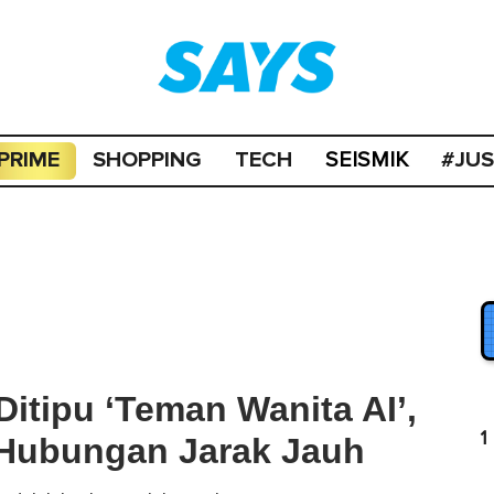
PRIME
SHOPPING
TECH
#JU
SEISMIK
itipu ‘Teman Wanita AI’,
1
 Hubungan Jarak Jauh