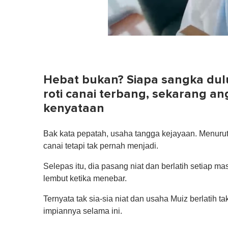
0
of
1
minute,
0
Volume
Hebat bukan? Siapa sangka dul
0%
roti canai terbang, sekarang 
kenyataan
Bak kata pepatah, usaha tangga kejayaan. Menurut 
canai tetapi tak pernah menjadi.
Selepas itu, dia pasang niat dan berlatih setiap
lembut ketika menebar.
Ternyata tak sia-sia niat dan usaha Muiz berlatih t
impiannya selama ini.