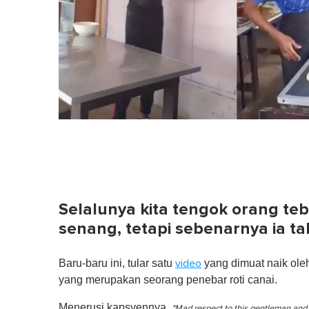
Selalunya kita tengok orang te
senang, tetapi sebenarnya ia 
Baru-baru ini, tular satu
yang dimuat naik oleh
video
yang merupakan seorang penebar roti canai.
Menerusi kapsyennya,
"Mad respect to this gentleman and hi