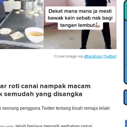
Cover image via
@facktura (Twitter)
bar roti canai nampak macam
tak semudah yang disangka
 seorang pengguna Twitter tentang kisah remaja lelaki
telah berjaya menarik perhatian ramai.
s skills,"