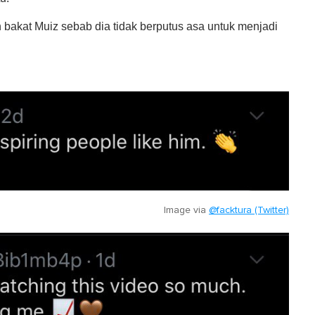
 bakat Muiz sebab dia tidak berputus asa untuk menjadi
Image via
@facktura (Twitter)