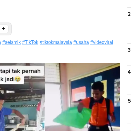
2
+
n
#
seismik
#
TikTok
#
tiktokmalaysia
#
usaha
#
videoviral
3
4
5