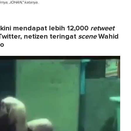
hirnya, JOHAN," katanya.
 kini mendapat lebih 12,000
retweet
witter, netizen teringat
scene
Wahid
io