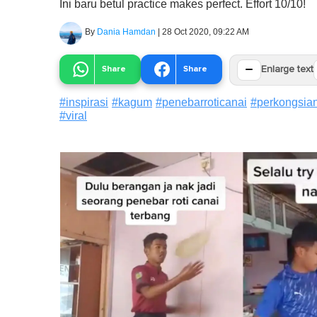
Ini baru betul practice makes perfect. Effort 10/10!
By
Dania Hamdan
|
28 Oct 2020, 09:22 AM
−
Share
Share
Enlarge text
#
inspirasi
#
kagum
#
penebarroticanai
#
perkongsia
#
viral