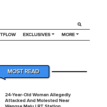
STFLOW
EXCLUSIVES
MORE
MOST READ
24-Year-Old Woman Allegedly
Attacked And Molested Near
Wangsa Maju LRT Station