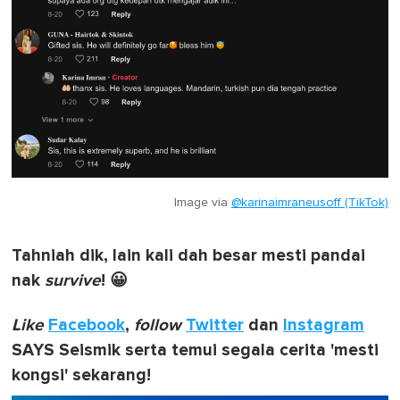
Image via
@karinaimraneusoff (TikTok)
Tahniah dik, lain kali dah besar mesti pandai
nak
survive
! 😀
Like
Facebook
,
follow
Twitter
dan
Instagram
SAYS Seismik serta temui segala cerita 'mesti
kongsi' sekarang!