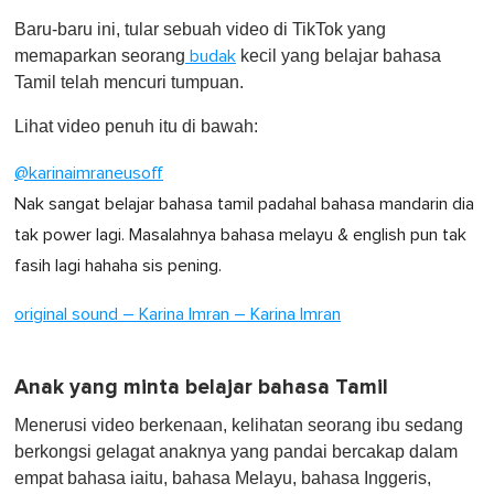
o
Baru-baru ini, tular sebuah video di TikTok yang
f
1
memaparkan seorang
kecil yang belajar bahasa
budak
m
Tamil telah mencuri tumpuan.
i
n
u
Lihat video penuh itu di bawah:
t
e
@karinaimraneusoff
,
0
Nak sangat belajar bahasa tamil padahal bahasa mandarin dia
tak power lagi. Masalahnya bahasa melayu & english pun tak
fasih lagi hahaha sis pening.
original sound – Karina Imran – Karina Imran
Anak yang minta belajar bahasa Tamil
Menerusi video berkenaan, kelihatan seorang ibu sedang
berkongsi gelagat anaknya yang pandai bercakap dalam
empat bahasa iaitu, bahasa Melayu, bahasa Inggeris,