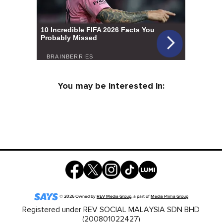
You may be interested in:
©
2026
Owned by
REV Media Group
, a part of
Media Prima Group
Registered under REV SOCIAL MALAYSIA SDN BHD
(200801022427)