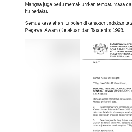
s
Mangsa juga perlu memaklumkan tempat, masa dan t
e
c
itu berlaku.
o
n
Semua kesalahan itu boleh dikenakan tindakan tata
d
s
Pegawai Awam (Kelakuan dan Tatatertib) 1993.
o
f
1
m
i
n
u
t
e
,
0
V
o
l
u
m
e
0
%