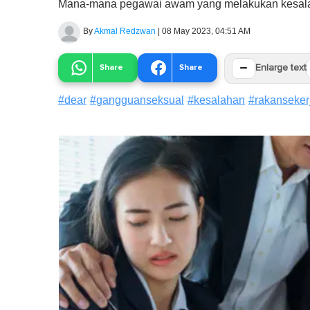
Mana-mana pegawai awam yang melakukan kesalahan
By
Akmal Redzwan
|
08 May 2023, 04:51 AM
−
Share
Share
Enlarge text
#
dear
#
gangguanseksual
#
kesalahan
#
rakanseker