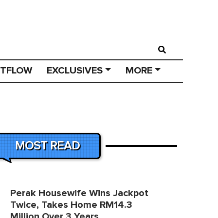
STFLOW
EXCLUSIVES
MORE
MOST READ
Perak Housewife Wins Jackpot
Twice, Takes Home RM14.3
Million Over 3 Years