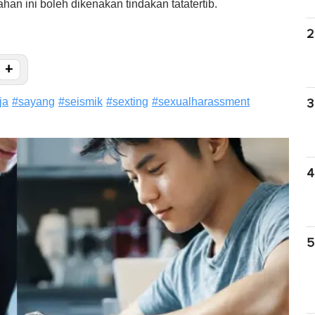
 ini boleh dikenakan tindakan tatatertib.
2
+
ja
#
sayang
#
seismik
#
sexting
#
sexualharassment
3
4
5