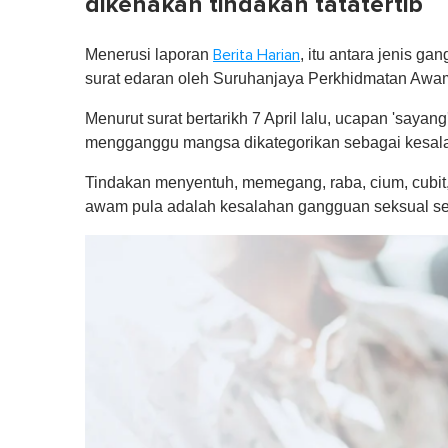
dikenakan tindakan tatatertib
Menerusi laporan
, itu antara jenis g
Berita Harian
surat edaran oleh Suruhanjaya Perkhidmatan Awa
Menurut surat bertarikh 7 April lalu, ucapan 'say
mengganggu mangsa dikategorikan sebagai kesala
Tindakan menyentuh, memegang, raba, cium, cubit
awam pula adalah kesalahan gangguan seksual seca