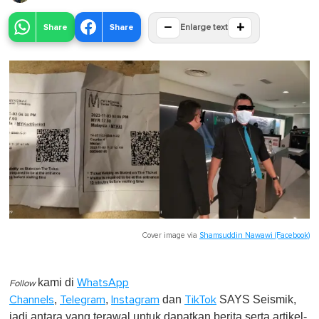
−
+
Share
Share
Enlarge text
Cover image via
Shamsuddin Nawawi (Facebook)
kami di
WhatsApp
Follow
,
,
dan
SAYS Seismik,
Channels
Telegram
Instagram
TikTok
jadi antara yang terawal untuk dapatkan berita serta artikel-