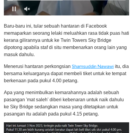
0
o
Baru-baru ini, tular sebuah hantaran di Facebook
f
1
memaparkan seorang lelaki meluahkan rasa tidak puas hati
m
kerana gilirannya untuk ke Twin Towers Sky Bridge
i
n
dipotong apabila staf di situ membenarkan orang lain yang
u
masuk dahulu.
t
e
,
Menerusi hantaran perkongsian
itu, dia
Shamsuddin Nawawi
0
bersama keluarganya dapat membeli tiket untuk ke tempat
berkenaan pada pukul 4.00 petang.
Apa yang menimbulkan kemarahannya adalah sebuah
pasangan 'mat saleh' diberi kebenaran untuk naik dahulu
ke Sky Bridge sedangkan masa yang ditetapkan untuk
pasangan itu adalah pada pukul 4.15 petang.