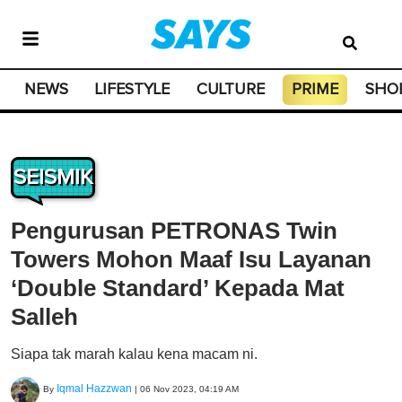
NEWS
LIFESTYLE
CULTURE
PRIME
SHO
SEISMIK
Pengurusan PETRONAS Twin
Towers Mohon Maaf Isu Layanan
‘Double Standard’ Kepada Mat
Salleh
Siapa tak marah kalau kena macam ni.
Iqmal Hazzwan
By
|
06 Nov 2023, 04:19 AM