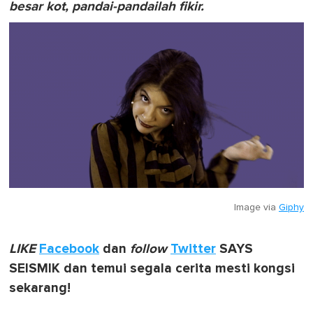
besar kot, pandai-pandailah fikir.
Image via
Giphy
LIKE
Facebook
dan
follow
Twitter
SAYS
SEISMIK dan temui segala cerita mesti kongsi
sekarang!