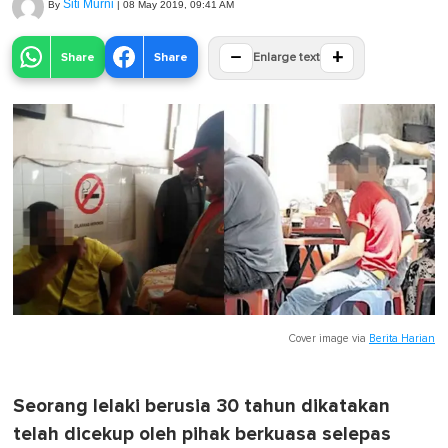
Siti Murni
By
|
08 May 2019, 09:41 AM
−
+
Share
Share
Enlarge text
Cover image via
Berita Harian
Seorang lelaki berusia 30 tahun dikatakan
telah dicekup oleh pihak berkuasa selepas