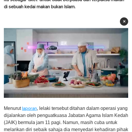
di sebuah kedai makan bukan Islam.
×
0
o
Menurut
, lelaki tersebut ditahan dalam operasi yang
laporan
f
1
dijalankan oleh penguatkuasa Jabatan Agama Islam Kedah
m
(JAIK) bermula jam 11 pagi. Namun, masih cuba untuk
i
n
melarikan diri sebaik sahaja dia menyedari kehadiran pihak