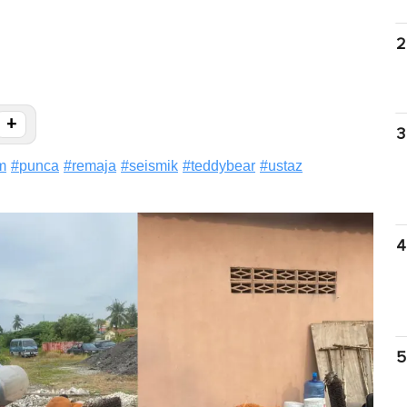
2
+
3
m
#
punca
#
remaja
#
seismik
#
teddybear
#
ustaz
4
5