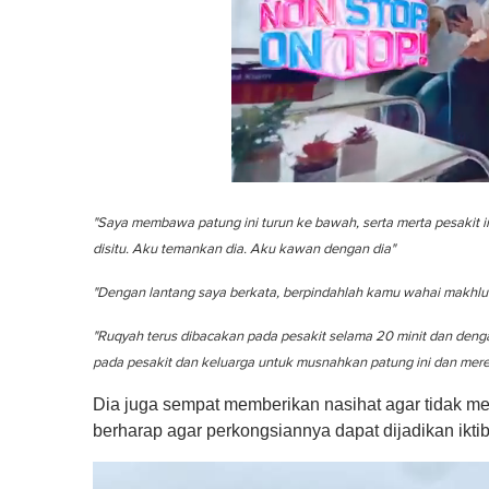
0
o
"Saya membawa patung ini turun ke bawah, serta merta pesakit i
f
1
disitu. Aku temankan dia. Aku kawan dengan dia"
m
i
"Dengan lantang saya berkata, berpindahlah kamu wahai makhluk
n
u
t
"Ruqyah terus dibacakan pada pesakit selama 20 minit dan denga
e
pada pesakit dan keluarga untuk musnahkan patung ini dan me
,
0
V
Dia juga sempat memberikan nasihat agar tidak m
o
berharap agar perkongsiannya dapat dijadikan ikti
l
u
m
e