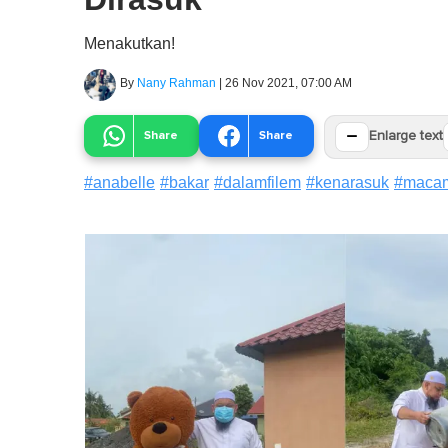
Menakutkan!
By
Nany Rahman
|
26 Nov 2021, 07:00 AM
−
Share
Share
Enlarge text
#
anabelle
#
bakar
#
dalamfilem
#
kenarasuk
#
maca