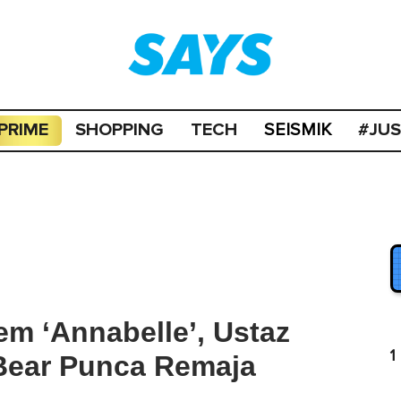
PRIME
SHOPPING
TECH
#JU
SEISMIK
em ‘Annabelle’, Ustaz
1
Bear Punca Remaja