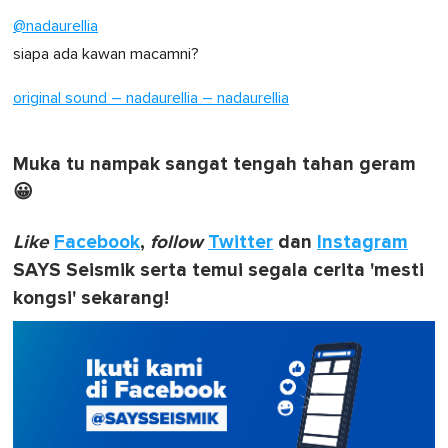
@nadaurellia
siapa ada kawan macamni?
original sound – nadaurellia – nadaurellia
Muka tu nampak sangat tengah tahan geram
😀
Like
Facebook
,
follow
Twitter
dan
Instagram
SAYS Seismik serta temui segala cerita 'mesti
kongsi' sekarang!