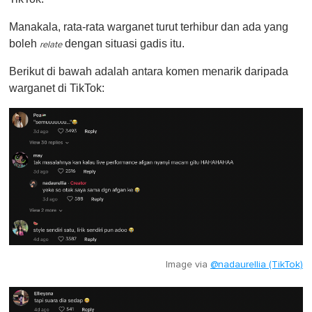
Manakala, rata-rata warganet turut terhibur dan ada yang
boleh
dengan situasi gadis itu.
relate
Berikut di bawah adalah antara komen menarik daripada
warganet di TikTok:
Image via
@nadaurellia (TikTok)