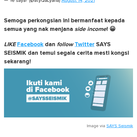
— Ye saya? (@atyQaLyana)
August 14, 2021
Semoga perkongsian ini bermanfaat kepada
semua yang nak menjana
side income
! 😀
LIKE
Facebook
dan
follow
Twitter
SAYS
SEISMIK dan temui segala cerita mesti kongsi
sekarang!
Image via
SAYS Seismik