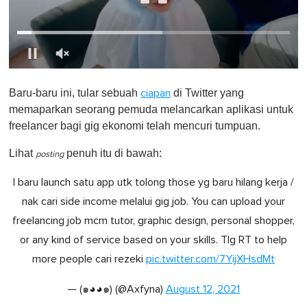
0
o
Baru-baru ini, tular sebuah
di Twitter yang
ciapan
f
1
memaparkan seorang pemuda melancarkan aplikasi untuk
m
freelancer bagi gig ekonomi telah mencuri tumpuan.
i
n
u
Lihat
penuh itu di bawah:
posting
t
e
I baru launch satu app utk tolong those yg baru hilang kerja /
,
0
nak cari side income melalui gig job. You can upload your
freelancing job mcm tutor, graphic design, personal shopper,
or any kind of service based on your skills. Tlg RT to help
more people cari rezeki
pic.twitter.com/7YijXHsdMt
— (๑◕◕๑) (@Axfyna)
August 12, 2021