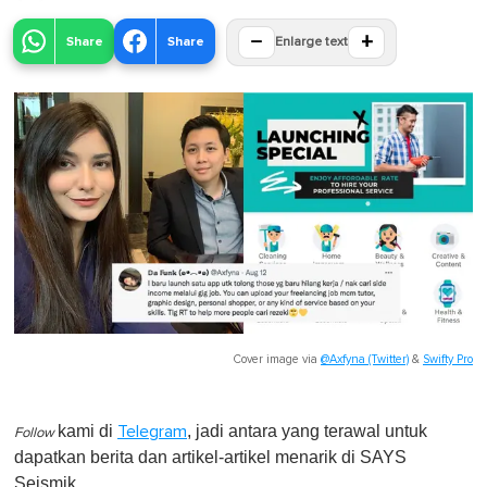
−
+
Share
Share
Enlarge text
Cover image via
@Axfyna (Twitter)
&
Swifty Pro
kami di
, jadi antara yang terawal untuk
Telegram
Follow
dapatkan berita dan artikel-artikel menarik di SAYS
Seismik.