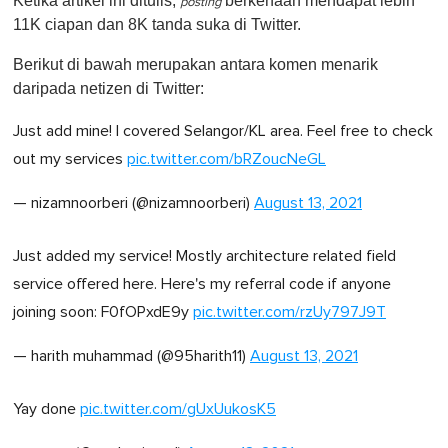
Ketika artikel ini ditulis,
berkenaan mendapat lebih
posting
11K ciapan dan 8K tanda suka di Twitter.
Berikut di bawah merupakan antara komen menarik
daripada netizen di Twitter:
Just add mine! I covered Selangor/KL area. Feel free to check
out my services
pic.twitter.com/bRZoucNeGL
— nizamnoorberi (@nizamnoorberi)
August 13, 2021
Just added my service! Mostly architecture related field
service offered here. Here's my referral code if anyone
joining soon: F0fOPxdE9y
pic.twitter.com/rzUy797J9T
— harith muhammad (@95harith11)
August 13, 2021
Yay done
pic.twitter.com/gUxUukosK5