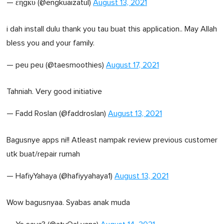
— εηgкυ (@engkuaizatul)
August 13, 2021
i dah install dulu thank you tau buat this application.. May Allah
bless you and your family.
— peu peu (@taesmoothies)
August 17, 2021
Tahniah. Very good initiative
— Fadd Roslan (@faddroslan)
August 13, 2021
Bagusnye apps ni!! Atleast nampak review previous customer
utk buat/repair rumah
— HafiyYahaya (@hafiyyahaya1)
August 13, 2021
Wow bagusnyaa. Syabas anak muda