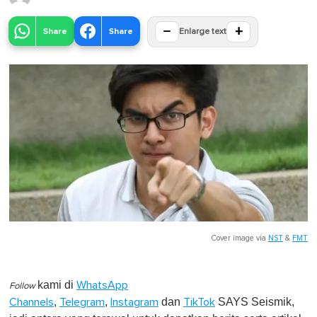
−
+
Share
Share
Enlarge text
Cover image via
NST
&
FMT
kami di
WhatsApp
Follow
,
,
dan
SAYS Seismik,
Channels
Telegram
Instagram
TikTok