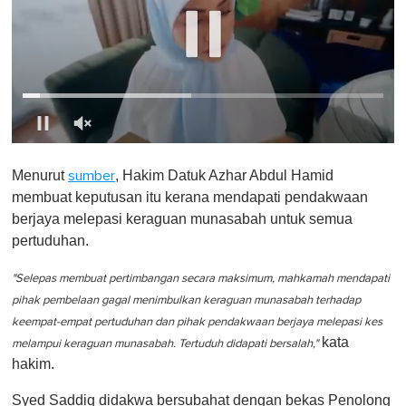
0
o
Menurut
, Hakim Datuk Azhar Abdul Hamid
sumber
f
1
membuat keputusan itu kerana mendapati pendakwaan
m
berjaya melepasi keraguan munasabah untuk semua
i
n
pertuduhan.
u
t
e
"Selepas membuat pertimbangan secara maksimum, mahkamah mendapati
,
pihak pembelaan gagal menimbulkan keraguan munasabah terhadap
0
keempat-empat pertuduhan dan pihak pendakwaan berjaya melepasi kes
kata
melampui keraguan munasabah. Tertuduh didapati bersalah,"
hakim.
Syed Saddiq didakwa bersubahat dengan bekas Penolong