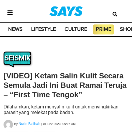
NEWS
LIFESTYLE
CULTURE
PRIME
SHO
SEISMIK
[VIDEO] Ketam Salin Kulit Secara
Semula Jadi Ini Buat Ramai Teruja
– “First Time Tengok”
Difahamkan, ketam menyalin kulit untuk menyingkirkan
parasit yang melekat pada badan.
Nurin Fatihah
By
|
01 Dec 2023, 05:06 AM