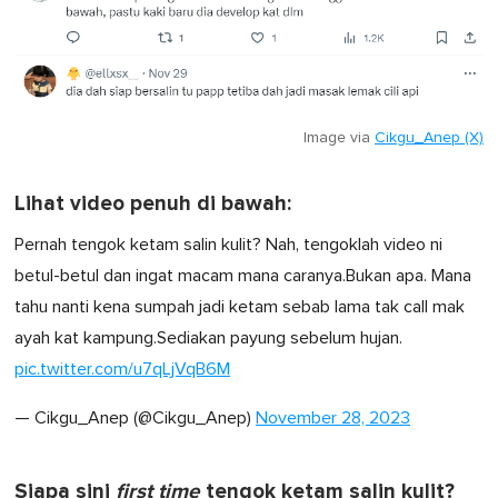
Image via
Cikgu_Anep (X)
Lihat video penuh di bawah:
Pernah tengok ketam salin kulit? Nah, tengoklah video ni
betul-betul dan ingat macam mana caranya.Bukan apa. Mana
tahu nanti kena sumpah jadi ketam sebab lama tak call mak
ayah kat kampung.Sediakan payung sebelum hujan.
pic.twitter.com/u7qLjVqB6M
— Cikgu_Anep (@Cikgu_Anep)
November 28, 2023
Siapa sini
first time
tengok ketam salin kulit?