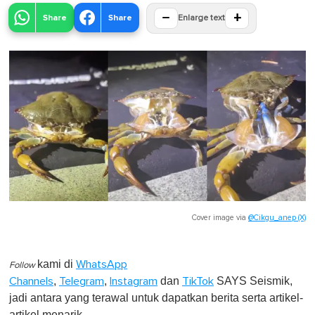
−
+
Share
Share
Enlarge text
Cover image via
@Cikgu_anep (X)
kami di
WhatsApp
Follow
,
,
dan
SAYS Seismik,
Channels
Telegram
Instagram
TikTok
jadi antara yang terawal untuk dapatkan berita serta artikel-
artikel menarik.