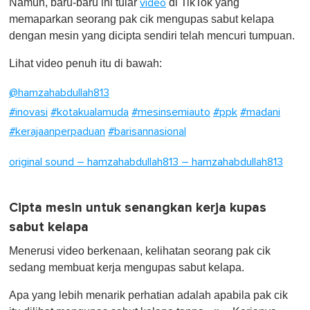
Namun, baru-baru ini tular
di TikTok yang
video
e
c
memaparkan seorang pak cik mengupas sabut kelapa
o
dengan mesin yang dicipta sendiri telah mencuri tumpuan.
n
d
s
Lihat video penuh itu di bawah:
o
f
@hamzahabdullah813
1
m
#inovasi
#kotakualamuda
#mesinsemiauto
#ppk
#madani
i
n
#kerajaanperpaduan
#barisannasional
u
t
e
original sound – hamzahabdullah813 – hamzahabdullah813
,
0
Cipta mesin untuk senangkan kerja kupas
sabut kelapa
Menerusi video berkenaan, kelihatan seorang pak cik
sedang membuat kerja mengupas sabut kelapa.
Apa yang lebih menarik perhatian adalah apabila pak cik