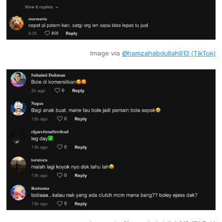
Image via
@hamzahabdullah813 (TikTok)