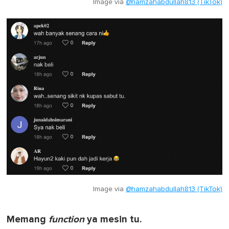
Image via
@hamzahabdullah813 (TikTok)
Image via
@hamzahabdullah813 (TikTok)
Memang
function
ya mesin tu.