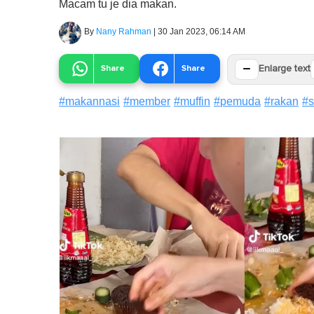
Macam tu je dia makan.
By
Nany Rahman
|
30 Jan 2023, 06:14 AM
−
Share
Share
Enlarge text
#
makannasi
#
member
#
muffin
#
pemuda
#
rakan
#
s