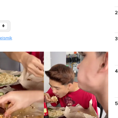
2
+
eismik
3
4
5