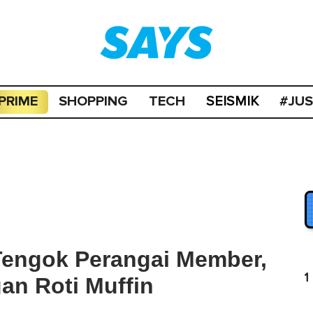
PRIME
SHOPPING
TECH
#JU
SEISMIK
Tengok Perangai Member,
1
an Roti Muffin