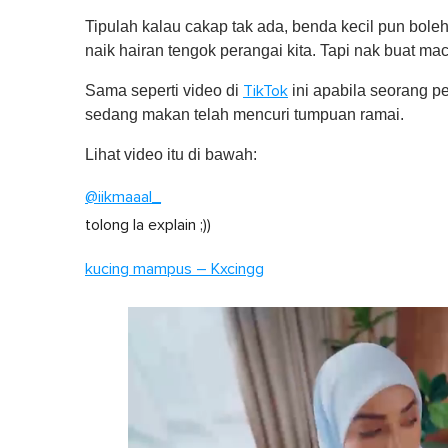
Tipulah kalau cakap tak ada, benda kecil pun bole
naik hairan tengok perangai kita. Tapi nak buat ma
Sama seperti video di
ini apabila seorang p
TikTok
sedang makan telah mencuri tumpuan ramai.
Lihat video itu di bawah:
@iikmaaal_
tolong la explain ;))
kucing mampus – Kxcingg