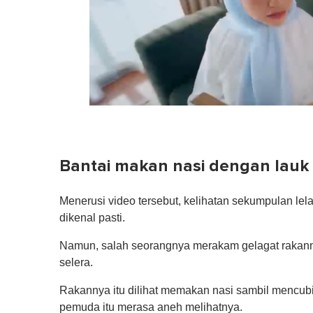
0
of
1
minute,
0
Volume
Bantai makan nasi dengan lauk
0%
Menerusi video tersebut, kelihatan sekumpulan le
dikenal pasti.
Namun, salah seorangnya merakam gelagat rakann
selera.
Rakannya itu dilihat memakan nasi sambil mencubi
pemuda itu merasa aneh melihatnya.