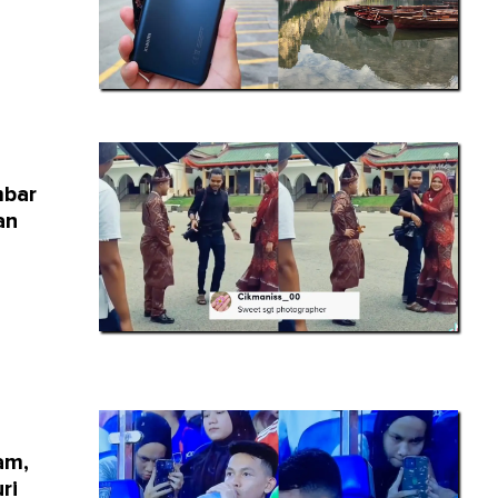
mbar
an
am,
ri