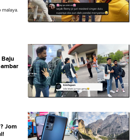
o malaya.
 Baju
Gambar
l? Jom
i!