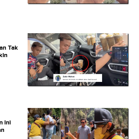
an Tak
kin
 Ini
an