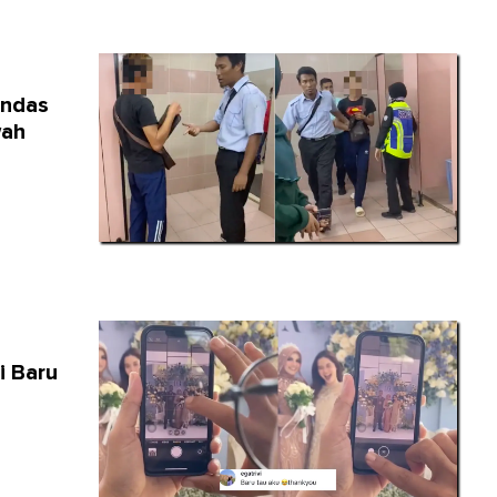
andas
wah
i Baru