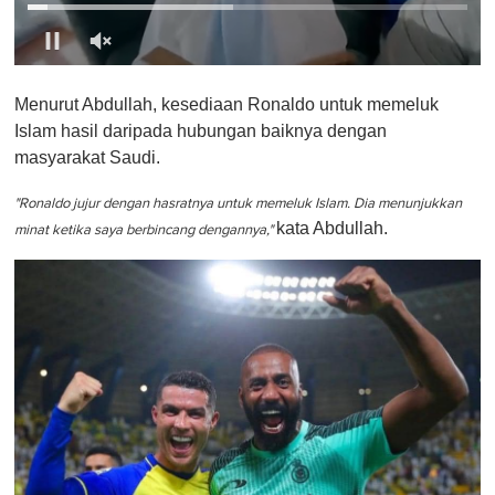
0
o
Menurut Abdullah, kesediaan Ronaldo untuk memeluk
f
1
Islam hasil daripada hubungan baiknya dengan
m
masyarakat Saudi.
i
n
u
"Ronaldo jujur dengan hasratnya untuk memeluk Islam. Dia menunjukkan
t
kata Abdullah.
e
minat ketika saya berbincang dengannya,"
,
0