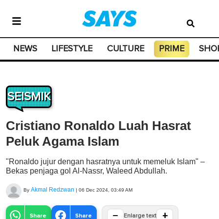
NEWS
LIFESTYLE
CULTURE
PRIME
SHO
SEISMIK
Cristiano Ronaldo Luah Hasrat
Peluk Agama Islam
"Ronaldo jujur dengan hasratnya untuk memeluk Islam" –
Bekas penjaga gol Al-Nassr, Waleed Abdullah.
Akmal Redzwan
By
|
06 Dec 2024, 03:49 AM
−
+
Share
Share
Enlarge text