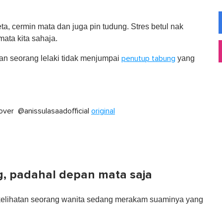
ta, cermin mata dan juga pin tudung. Stres betul nak
ata kita sahaja.
aan seorang lelaki tidak menjumpai
yang
penutup tabung
ver ‍ @anissulasaadofficial
original
g, padahal depan mata saja
, kelihatan seorang wanita sedang merakam suaminya yang