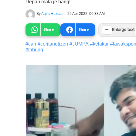
Depan mata je bang!
By
Aqila Haziaan
|
29 Apr 2022, 06:38 AM
−
Share
Share
Enlarge text
#
cari
#
ceritanetizen
#
JUMPA
#
kelakar
#
lawakspon
#
tabung