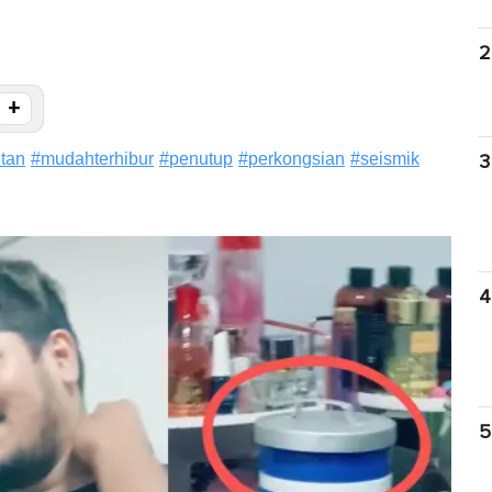
2
+
tan
#
mudahterhibur
#
penutup
#
perkongsian
#
seismik
3
4
5