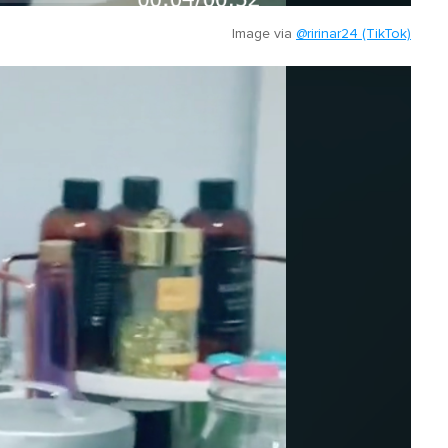
Image via
@ririnar24 (TikTok)