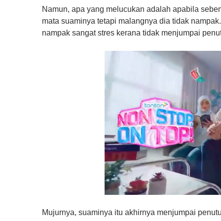
Namun, apa yang melucukan adalah apabila sebena
mata suaminya tetapi malangnya dia tidak nampak. 
nampak sangat stres kerana tidak menjumpai penut
0
o
Mujurnya, suaminya itu akhirnya menjumpai penutu
f