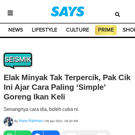
NEWS
LIFESTYLE
CULTURE
PRIME
SHO
SEISMIK
Elak Minyak Tak Terpercik, Pak Cik
Ini Ajar Cara Paling ‘Simple’
Goreng Ikan Keli
Senangnya cara dia, boleh cuba ni.
Nany Rahman
By
|
06 Apr 2021, 09:30 AM