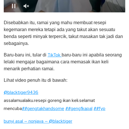
0
o
Disebabkan itu, ramai yang mahu membuat resepi
f
1
kegemaran mereka tetapi ada yang takut akan sesuatu
m
benda seperti minyak terpercik, takut masakan tak jadi dan
i
n
sebagainya.
u
t
Baru-baru ini, tular di
baru-baru ini apabila seorang
TikTok
e
,
lelaki mengajar bagaimana cara memasak ikan keli
0
menarik perhatian ramai.
Lihat video penuh itu di bawah:
@blacktiger9436
assalamualaiku.resepi goreng ikan keli.selamat
mencuba
##gengtakhandsome
##geng1kapal
##fyp
bunyi asal – nonjava – @blacktiger