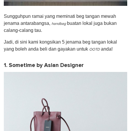
0
o
Sungguhpun ramai yang meminati beg tangan mewah
f
1
jenama antarabangsa,
buatan lokal juga bukan
handbag
m
calang-calang tau.
i
n
u
Jadi, di sini kami kongsikan 5 jenama beg tangan lokal
t
yang boleh anda beli dan gayakan untuk
anda!
e
OOTD
,
0
1. Sometime by Asian Designer