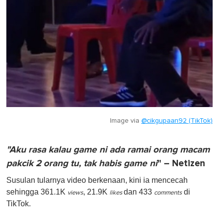
Image via
@cikgupaan92 (TikTok)
"Aku rasa kalau game ni ada ramai orang macam
pakcik 2 orang tu, tak habis game ni
" – Netizen
Susulan tularnya video berkenaan, kini ia mencecah
sehingga 361.1K
, 21.9K
dan 433
di
views
likes
comments
TikTok.