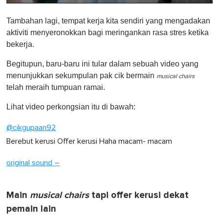
0
o
Tambahan lagi, tempat kerja kita sendiri yang mengadakan
f
1
aktiviti menyeronokkan bagi meringankan rasa stres ketika
m
bekerja.
i
n
u
Begitupun, baru-baru ini tular dalam sebuah video yang
t
menunjukkan sekumpulan pak cik bermain
e
musical chairs
,
telah meraih tumpuan ramai.
0
Lihat video perkongsian itu di bawah:
@cikgupaan92
Berebut kerusi Offer kerusi Haha macam- macam
original sound –
Main
musical chairs
tapi offer kerusi dekat
pemain lain