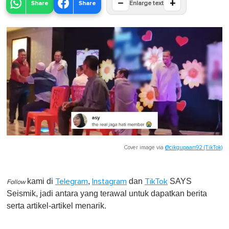
−
+
Share
Share
Enlarge text
Cover image via
@cikgupaan92 (TikTok)
kami di
,
dan
SAYS
Telegram
Instagram
TikTok
Follow
Seismik, jadi antara yang terawal untuk dapatkan berita
serta artikel-artikel menarik.