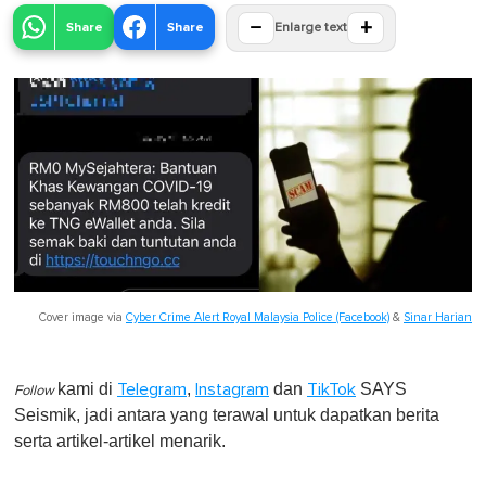
−
+
Share
Share
Enlarge text
Cover image via
Cyber Crime Alert Royal Malaysia Police (Facebook)
&
Sinar Harian
kami di
,
dan
SAYS
Telegram
Instagram
TikTok
Follow
Seismik, jadi antara yang terawal untuk dapatkan berita
serta artikel-artikel menarik.