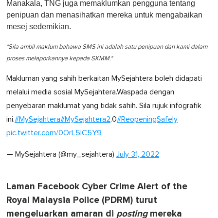
Manakala, TNG juga memaklumkan pengguna tentang
penipuan dan menasihatkan mereka untuk mengabaikan
mesej sedemikian.
"Sila ambil maklum bahawa SMS ini adalah satu penipuan dan kami dalam
proses melaporkannya kepada SKMM."
Makluman yang sahih berkaitan MySejahtera boleh didapati
melalui media sosial MySejahtera.Waspada dengan
penyebaran maklumat yang tidak sahih. Sila rujuk infografik
ini.
#MySejahtera
#MySejahtera2
.0
#ReopeningSafely
pic.twitter.com/0OrL5IC5Y9
— MySejahtera (@my_sejahtera)
July 31, 2022
Laman Facebook Cyber Crime Alert of the
Royal Malaysia Police (PDRM) turut
mengeluarkan amaran di
posting
mereka