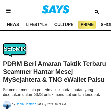
NEWS
LIFESTYLE
CULTURE
PRIME
SHO
SEISMIK
PDRM Beri Amaran Taktik Terbaru
Scammer Hantar Mesej
MySejahtera & TNG eWallet Palsu
Scammer meminta penerima klik pada pautan yang
disertakan dalam SMS untuk menuntut jumlah tersebut.
Dania Hamdan
By
|
01 Aug 2022, 10:22 AM