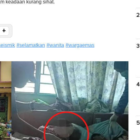
am keadaan kurang sihat.
2
+
seismik
#
selamatkan
#
wanita
#
wargaemas
3
4
5