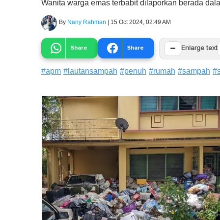
Wanita warga emas terbabit dilaporkan berada dal
By
Nany Rahman
|
15 Oct 2024, 02:49 AM
−
Share
Share
Enlarge text
#
apm
#
lautansampah
#
penuh
#
rumah
#
sampah
#