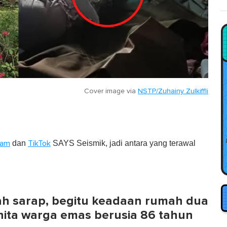
Cover image via
NSTP/Zuhainy Zulkiffli
dan
SAYS Seismik, jadi antara yang terawal
ram
TikTok
pah sarap, begitu keadaan rumah dua
nita warga emas berusia 86 tahun