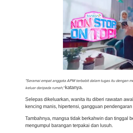
0
s
"Seramai empat anggota APM terbabit dalam tugas itu dengan m
e
c
katanya.
keluar daripada rumah,"
o
n
Selepas dikeluarkan, wanita itu diberi rawatan awa
d
s
kencing manis, hipertensi, gangguan pendengaran
o
f
Tambahnya, mangsa tidak berkahwin dan tinggal ber
1
m
mengumpul barangan terpakai dan lusuh.
i