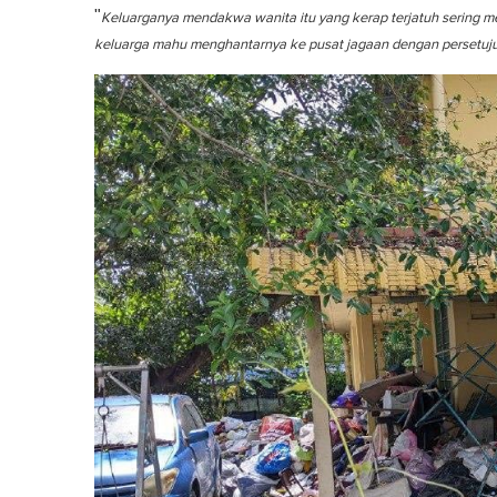
n
"
Keluarganya mendakwa wanita itu yang kerap terjatuh sering m
u
t
keluarga mahu menghantarnya ke pusat jagaan dengan persetuju
e
,
0
V
o
l
u
m
e
0
%