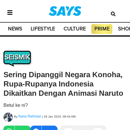
NEWS
LIFESTYLE
CULTURE
PRIME
SHO
SEISMIK
Sering Dipanggil Negara Konoha,
Rupa-Rupanya Indonesia
Dikaitkan Dengan Animasi Naruto
Betul ke ni?
Nany Rahman
By
|
26 Jan 2024, 08:44 AM