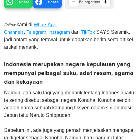
−
+
Share
Share
Enlarge text
kami di
WhatsApp
Follow
,
,
dan
SAYS Seismik,
Channels
Telegram
Instagram
TikTok
jadi antara yang terawal untuk dapatkan berita serta artikel-
artikel menarik.
Indonesia merupakan negara kepulauan yang
mempunyai pelbagai suku, adat resam, agama
dan kekayaan
Namun, ada satu lagi yang menarik tentang Indonesia iaitu
ia sering disebut sebagai negara Konoha. Konoha sendiri
adalah nama sebuah kampung fiksyen dalam siri animasi
Jepun iaitu Naruto Shippuden.
Sebelum ini, ada juga yang pernah menjelaskan mengapa
ia digelar sebagai Konoha. Namun, baru-baru ini tular