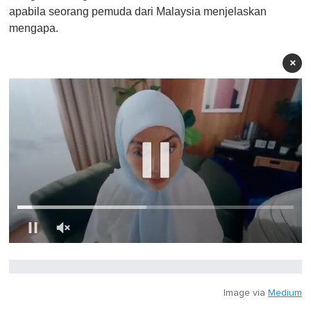
apabila seorang pemuda dari Malaysia menjelaskan
mengapa.
×
0
o
f
1
m
Image via
Medium
i