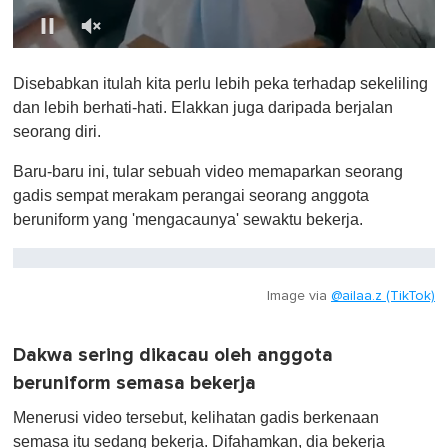
0
o
Disebabkan itulah kita perlu lebih peka terhadap sekeliling
f
1
dan lebih berhati-hati. Elakkan juga daripada berjalan
m
seorang diri.
i
n
u
Baru-baru ini, tular sebuah video memaparkan seorang
t
gadis sempat merakam perangai seorang anggota
e
,
beruniform yang 'mengacaunya' sewaktu bekerja.
0
Image via
@ailaa.z (TikTok)
Dakwa sering dikacau oleh anggota
beruniform semasa bekerja
Menerusi video tersebut, kelihatan gadis berkenaan
semasa itu sedang bekerja. Difahamkan, dia bekerja