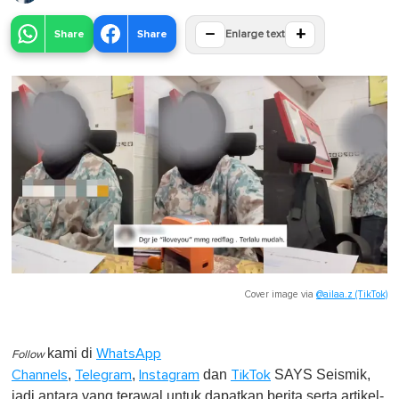
−
+
Share
Share
Enlarge text
Cover image via
@ailaa.z (TikTok)
kami di
WhatsApp
Follow
,
,
dan
SAYS Seismik,
Channels
Telegram
Instagram
TikTok
jadi antara yang terawal untuk dapatkan berita serta artikel-