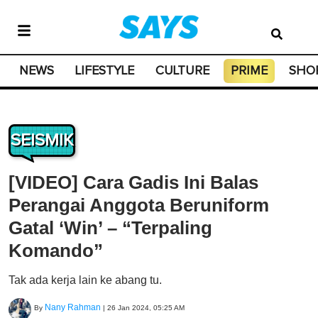
NEWS
LIFESTYLE
CULTURE
PRIME
SHO
SEISMIK
[VIDEO] Cara Gadis Ini Balas
Perangai Anggota Beruniform
Gatal ‘Win’ – “Terpaling
Komando”
Tak ada kerja lain ke abang tu.
Nany Rahman
By
|
26 Jan 2024, 05:25 AM